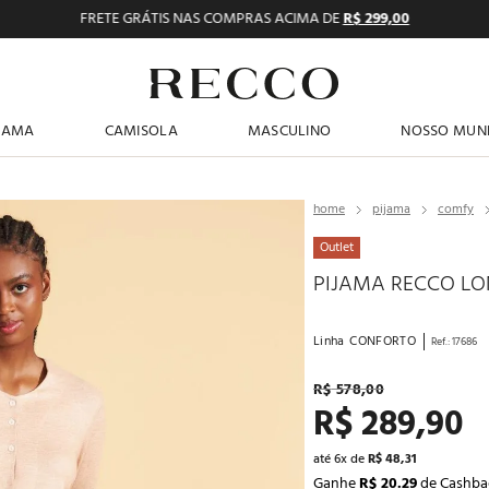
FRETE GRÁTIS NAS COMPRAS ACIMA DE
R$ 299,00
TERMOS MAIS BUSCADOS
JAMA
CAMISOLA
MASCULINO
NOSSO MUN
1
º
pijama feminino
2
º
shortdoll
pijama
comfy
3
º
americano
Outlet
4
º
básicos
PIJAMA RECCO LO
5
º
camisolas
Linha
CONFORTO
Ref.
:
17686
6
º
sutiã
R$
578
,
00
7
º
pantufa
R$
289
,
90
8
º
calcinhas
até
6
x de
R$
48
,
31
9
º
pijama masculino
Ganhe
R$ 20.29
de Cashba