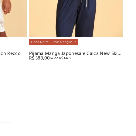
Linha Noite - Leve 4 pague 3*
etch Recco
Pijama Manga Japonesa e Calca New Skin
R$
388
,
00
6
x de
R$
64
,
66
Recco