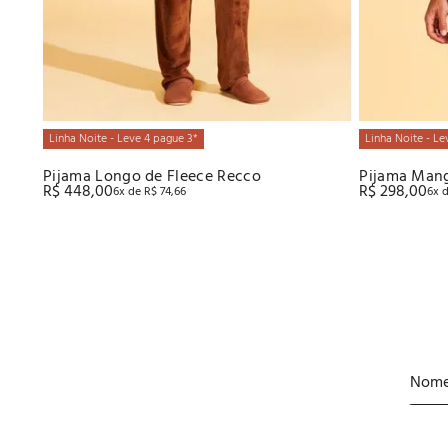
Linha Noite - Leve 4 pague 3*
Linha Noite - Le
Pijama Longo de Fleece Recco
Pijama Mang
R$
448
,
00
R$
298
,
00
6
x de
R$
74
,
66
6
x 
Supermicro