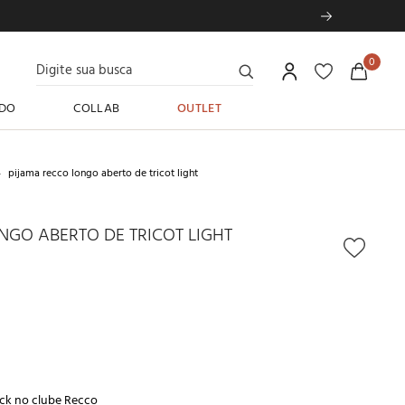
Digite sua busca
0
DO
COLLAB
OUTLET
pijama recco longo aberto de tricot light
NGO ABERTO DE TRICOT LIGHT
ck no
clube Recco