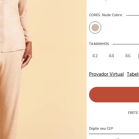
10
º
noivas
CORES:
Nude Cobre
TAMANHOS
42
44
46
Provador Virtual
Tabel
FRETE