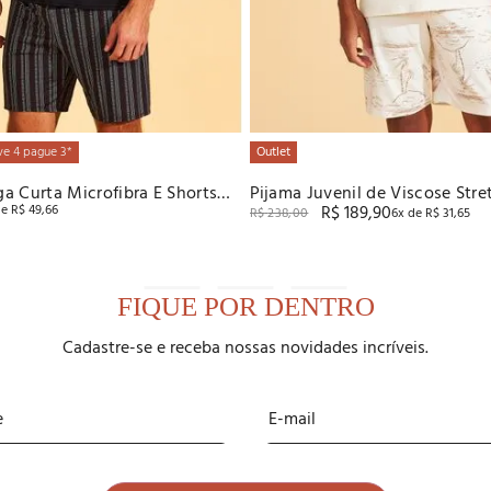
ve 4 pague 3*
Outlet
a Curta Microfibra E Shorts
Pijama Juvenil de Viscose Str
de
R$
49
,
66
R$
189
,
90
 Recco
R$
238
,
00
6
x de
R$
31
,
65
FIQUE POR DENTRO
Cadastre-se e receba nossas novidades incríveis.