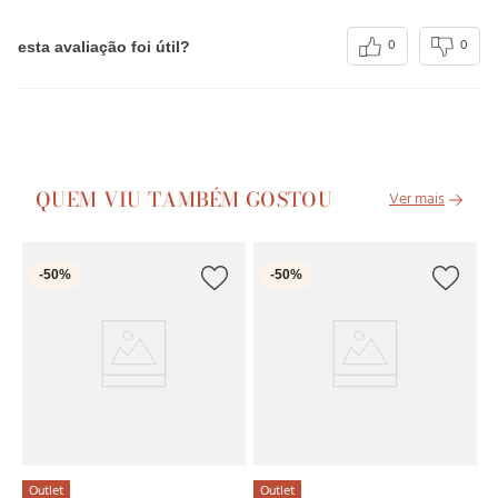
0
0
esta avaliação foi útil?
QUEM VIU TAMBÉM GOSTOU
O
-
50%
-
50%
Pi
Ba
R
2
x
Outlet
Outlet