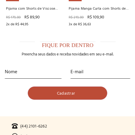
Pijama com Shorts de Viscose
Pijama Manga Curta com Shorts de
Stretch Recco
Viscose Stretch com New Skin
R$
89
,
90
R$
109
,
90
R$
179
,
80
R$
219
,
80
2
x de
R$
44
,
95
3
x de
R$
36
,
63
FIQUE POR DENTRO
Preencha seus dados e receba novidades em seu e-mail.
(44) 2101-6262