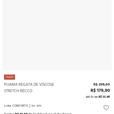
10
º
noivas
Outlet
PIJAMA REGATA DE VISCOSE
R$
298
,
00
R$
179
,
90
STRETCH RECCO
até
5
x de
R$
35
,
98
Linha
CONFORTO
Ref.
:
18118