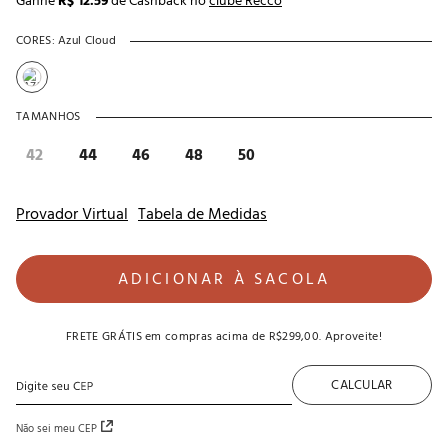
Ganhe
R$ 12.59
de Cashback no
clube Recco
CORES:
Azul Cloud
TAMANHOS
42
44
46
48
50
Provador Virtual
Tabela de Medidas
ADICIONAR À SACOLA
FRETE GRÁTIS
em compras acima de
R$299,00
. Aproveite!
CALCULAR
Não sei meu CEP