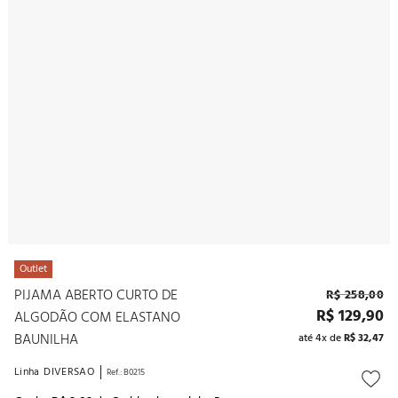
10
º
noivas
Outlet
PIJAMA ABERTO CURTO DE
R$
258
,
00
R$
129
,
90
ALGODÃO COM ELASTANO
BAUNILHA
até
4
x de
R$
32
,
47
Linha
DIVERSAO
Ref.
:
B0215