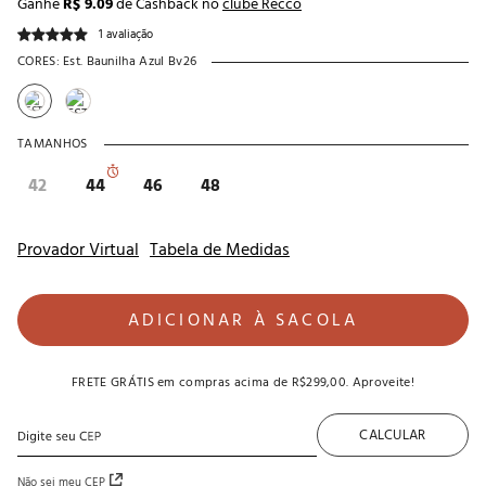
Ganhe
R$ 9.09
de Cashback no
clube Recco
1 avaliação
CORES:
Est. Baunilha Azul Bv26
TAMANHOS
42
44
46
48
Provador Virtual
Tabela de Medidas
ADICIONAR À SACOLA
FRETE GRÁTIS
em compras acima de
R$299,00
. Aproveite!
CALCULAR
Não sei meu CEP