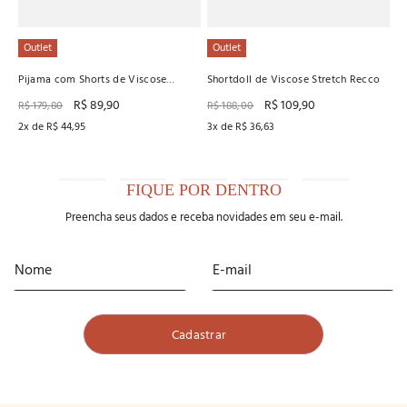
Outlet
Outlet
Pijama com Shorts de Viscose
Shortdoll de Viscose Stretch Recco
Stretch Recco
R$
89
,
90
R$
109
,
90
R$
179
,
80
R$
188
,
00
2
x de
R$
44
,
95
3
x de
R$
36
,
63
FIQUE POR DENTRO
Preencha seus dados e receba novidades em seu e-mail.