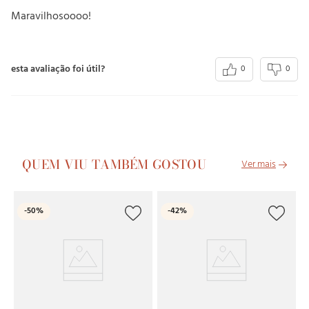
Maravilhosoooo!
esta avaliação foi útil?
0
0
QUEM VIU TAMBÉM GOSTOU
O
-
50%
-
42%
Pi
C
R
6
x