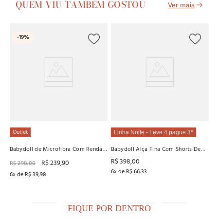
QUEM VIU TAMBÉM GOSTOU
O
-
19%
Ba
R
R
5
x
Outlet
Linha Noite - Leve 4 pague 3*
Babydoll de Microfibra Com Renda
Babydoll Alça Fina Com Shorts De
Recco
Tule Recco
R$
398
,
00
R$
239
,
90
R$
298
,
00
6
x de
R$
66
,
33
6
x de
R$
39
,
98
FIQUE POR DENTRO