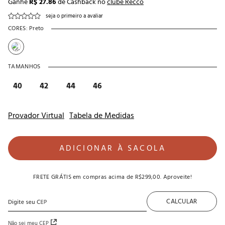
Ganhe
R$ 27.86
de Cashback no
clube Recco
seja o primeiro a avaliar
CORES:
Preto
TAMANHOS
40
42
44
46
Provador Virtual
Tabela de Medidas
ADICIONAR À SACOLA
FRETE GRÁTIS
em compras acima de
R$299,00
. Aproveite!
CALCULAR
Não sei meu CEP