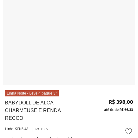
10
º
noivas
Linha Noite - Leve 4 pague 3*
R$
398
,
00
BABYDOLL DE ALCA
até
6
x de
R$
66
,
33
CHARMEUSE E RENDA
RECCO
Linha
SENSUAL
Ref.
:
18365