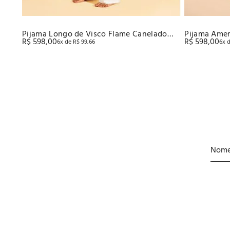
Pijama Longo de Visco Flame Canelado
Pijama Amer
R$
598
,
00
R$
598
,
00
6
x de
R$
99
,
66
6
x 
Recco
Recco