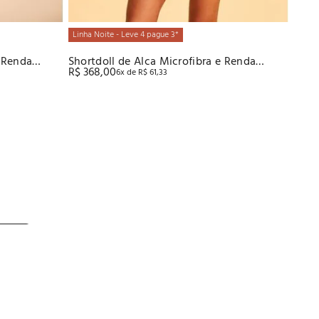
Linha Noite - Leve 4 pague 3*
 Renda
Shortdoll de Alca Microfibra e Renda
R$
368
,
00
6
x de
R$
61
,
33
Recco