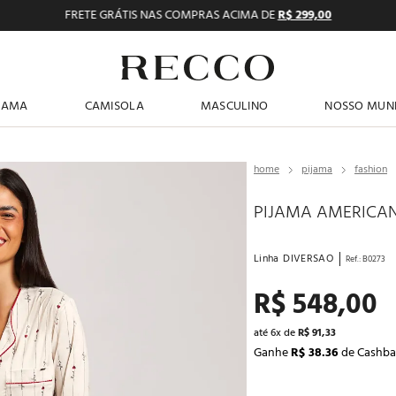
FRETE GRÁTIS NAS COMPRAS ACIMA DE
R$ 299,00
TERMOS MAIS BUSCADOS
JAMA
CAMISOLA
MASCULINO
NOSSO MUN
1
º
pijama feminino
2
º
shortdoll
pijama
fashion
3
º
americano
PIJAMA AMERICA
4
º
básicos
5
º
camisolas
Linha
DIVERSAO
Ref.
:
B0273
6
º
pijama masculino
R$
548
,
00
7
º
sutiã
até
6
x de
R$
91
,
33
8
º
calcinhas
Ganhe
R$ 38.36
de Cashba
9
º
pantufa