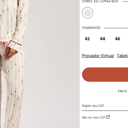
CORES:
Est. Coffee Bi26
10
º
noivas
TAMANHOS
42
44
46
Provador Virtual
Tabel
FRETE
Não sei meu CEP