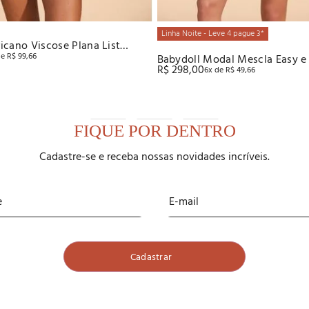
Linha Noite - Leve 4 pague 3*
icano Viscose Plana List
de
R$
99
,
66
Babydoll Modal Mescla Easy e
R$
298
,
00
6
x de
R$
49
,
66
Recco
FIQUE POR DENTRO
Cadastre-se e receba nossas novidades incríveis.