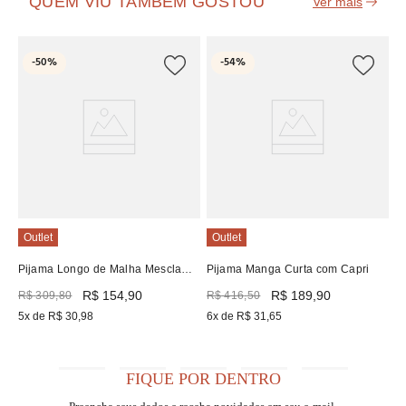
QUEM VIU TAMBÉM GOSTOU
O
-
50%
-
54%
Sh
Sh
R
3
Outlet
Outlet
Pijama Longo de Malha Mescla
Pijama Manga Curta com Capri
Recco
R$
154
,
90
R$
189
,
90
R$
309
,
80
R$
416
,
50
5
x de
R$
30
,
98
6
x de
R$
31
,
65
FIQUE POR DENTRO