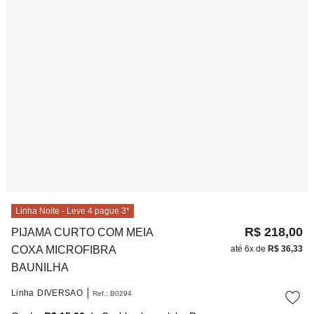
10
º
noivas
Linha Noite - Leve 4 pague 3*
R$
218
,
00
PIJAMA CURTO COM MEIA
COXA MICROFIBRA
até
6
x de
R$
36
,
33
BAUNILHA
Linha
DIVERSAO
Ref.
:
B0294