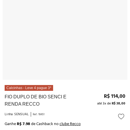
10
º
noivas
Calcinhas - Leve 4 pague 3*
R$
114
,
00
FIO DUPLO DE BIO SENCI E
até
3
x de
R$
38
,
00
RENDA RECCO
Linha
SENSUAL
Ref.
:
18451
Ganhe
R$ 7.98
de Cashback no
clube Recco