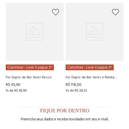
O
Ca
R
R
2
x
Calcinhas - Leve 4 pague 3*
Calcinhas - Leve 4 pague 3*
Fio Duplo de Bio Senci Recco
Fio Duplo de Bio Senci e Renda
Recco
R$
45
,
90
R$
118
,
00
1
x de
R$
45
,
90
3
x de
R$
39
,
33
FIQUE POR DENTRO
Preencha seus dados e receba novidades em seu e-mail.