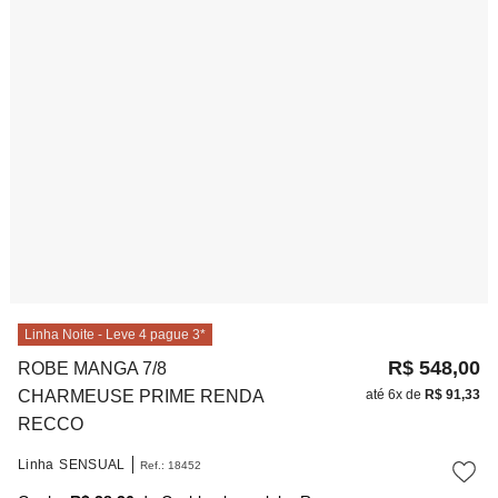
10
º
noivas
Linha Noite - Leve 4 pague 3*
R$
548
,
00
ROBE MANGA 7/8
CHARMEUSE PRIME RENDA
até
6
x de
R$
91
,
33
RECCO
Linha
SENSUAL
Ref.
:
18452