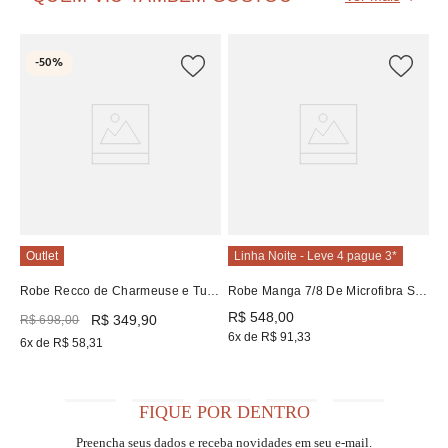
L
-
50%
R
R
R
6
Outlet
Linha Noite - Leve 4 pague 3*
Robe Recco de Charmeuse e Tule
Robe Manga 7/8 De Microfibra Silk
Botanica
e Renda Recco
R$
548
,
00
R$
349
,
90
R$
698
,
00
6
x de
R$
91
,
33
6
x de
R$
58
,
31
FIQUE POR DENTRO
Preencha seus dados e receba novidades em seu e-mail.