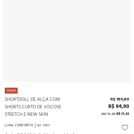
10
º
noivas
Outlet
SHORTDOLL DE ALÇA COM
R$
189
,
80
R$
94
,
90
SHORTS CURTO DE VISCOSE
STRETCH E NEW SKIN
até
3
x de
R$
31
,
63
Linha
CONFORTO
Ref.
:
20831