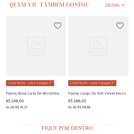
QUEM VIU TAMBÉM GOSTOU
O
Pi
R
4
x
Linha Noite - Leve 4 pague 3*
Linha Noite - Leve 4 pague 3*
Pijama Blusa Curta De Microfibra
Pijama Longo De Soft Velvet Recco
Baunilha
R$
248
,
00
R$
388
,
00
6
x de
R$
41
,
33
6
x de
R$
64
,
66
FIQUE POR DENTRO