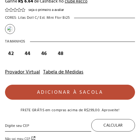
Ganhe
R$ 6.64
de Cashback no
clube Recco
seja o primeiro a avaliar
CORES:
Lilas Doll C/ Est. Mini Flor Bi25
TAMANHOS
42
44
46
48
Provador Virtual
Tabela de Medidas
ADICIONAR À SACOLA
FRETE GRÁTIS
em compras acima de
R$299,00
. Aproveite!
CALCULAR
Não sei meu CEP