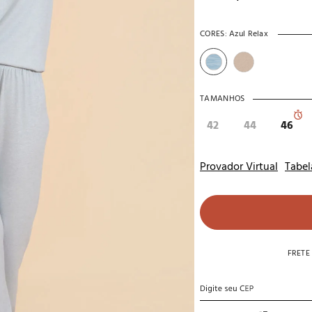
10
º
noivas
CORES:
Azul Relax
TAMANHOS
42
44
46
Provador Virtual
Tabel
FRETE