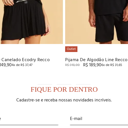
Outlet
e Canelado Ecodry Recco
Pijama De Algodão Line Recco
149
,
90
R$
189
,
90
4
x de
R$
37
,
47
R$
318
,
00
6
x de
R$
31
,
65
FIQUE POR DENTRO
Cadastre-se e receba nossas novidades incríveis.