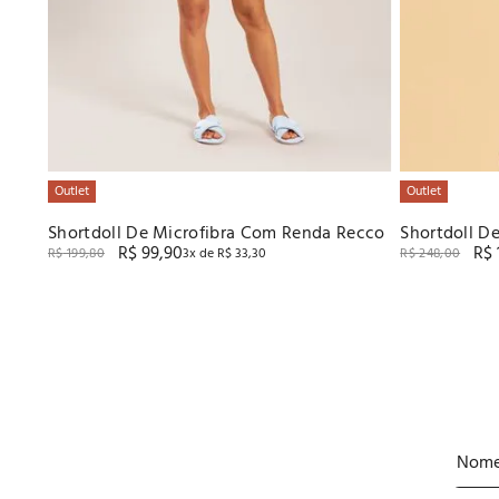
Outlet
Outlet
Shortdoll De Microfibra Com Renda Recco
Shortdoll D
R$
99
,
90
R$
R$
199
,
80
3
x de
R$
33
,
30
R$
248
,
00