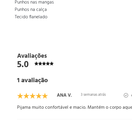
  Punhos nas mangas

  Punhos na calça

  Tecido flanelado
Avaliações
5.0
1 avaliação
ANA V.
3 semanas atrás
c
Pijama muito confortável e macio. Mantém o corpo aque