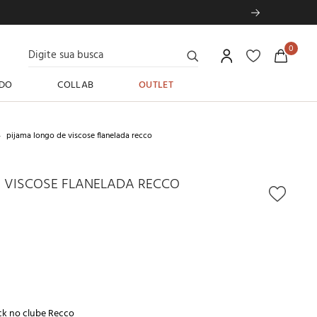
Digite sua busca
0
DO
COLLAB
OUTLET
pijama longo de viscose flanelada recco
 VISCOSE FLANELADA RECCO
ck no
clube Recco