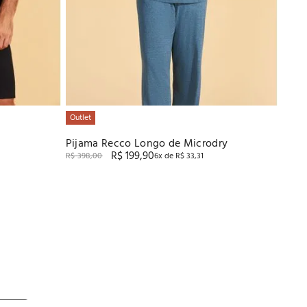
Outlet
Pijama Recco Longo de Microdry
R$
199
,
90
R$
398
,
00
6
x de
R$
33
,
31