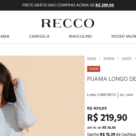
FRETE GRÁTIS NAS COMPRAS ACIMA DE
R$ 299,00
TERMOS MAIS BUSCADOS
JAMA
CAMISOLA
MASCULINO
NOSSO MUN
1
º
pijama feminino
2
º
shortdoll
pijama
comfy
3
º
americano
Outlet
4
º
básicos
PIJAMA LONGO DE
5
º
camisolas
Linha
CONFORTO
Ref.
:
20843
6
º
pantufa
R$
439
,
80
7
º
sutiã
R$
219
,
90
8
º
pijama masculino
até
6
x de
R$
36
,
65
9
º
calcinhas
Ganhe
R$ 15.39
de Cashba