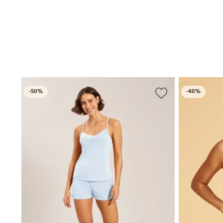
-
50%
-
40%