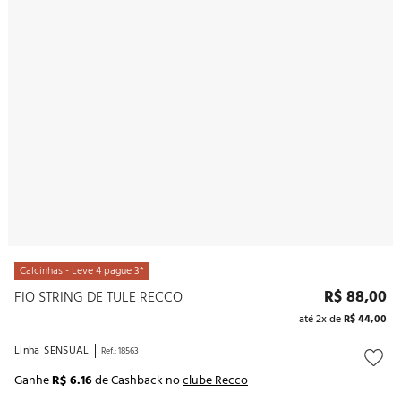
10
º
noivas
Calcinhas - Leve 4 pague 3*
R$
88
,
00
FIO STRING DE TULE RECCO
até
2
x de
R$
44
,
00
Linha
SENSUAL
Ref.
:
18563
Ganhe
R$ 6.16
de Cashback no
clube Recco