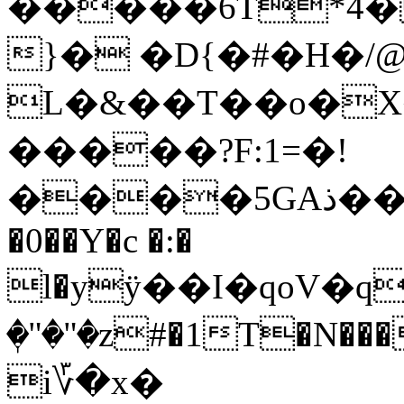
�����6T*4�
}� �D{�#�H�/
L�&��T��o�X
�����?F:1=�!
����5GAذ��[.A����a��3"��
�0��Y�c �:�
l�yӱ��I�qoV�
ٖ�"�"�z#�1T�N�
i؆�x�