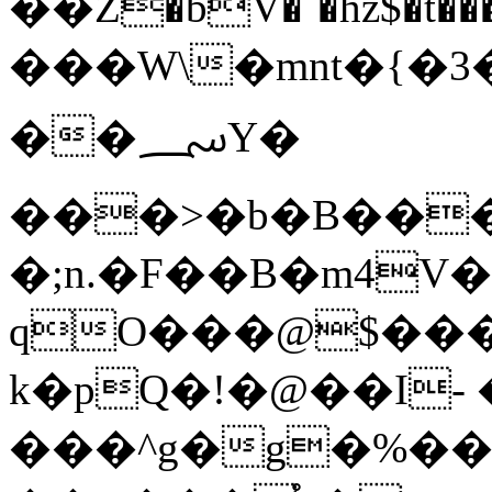
��Z�bV�`�hz$�t���:�ʆi�ҹ�M��+e����]�ڸ~�Fُ���`�vXU���|,
���W\�mnt�{�3�
��؄Y�
���>�b�B��
�;n.�F��B�m4V
qO���@$���
k�pQ�!�@��I-
���^g�g�%�