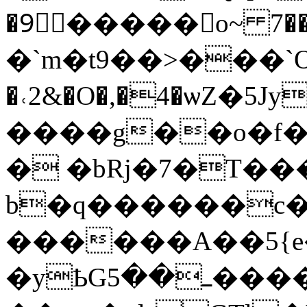
�9᳐�����o~ 7��sw�3������>��
�`m�t9��>���`O>�$׺T
�˓2&�O�,�4�ѡZ�5
����g��o�f��J
� �bRj�7�T�
������A��5{e
�yҌGߺ��5�����