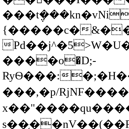
���t݆���kn�vNiт
{�����c�&���ʱ>�����?:
Pd��j^�5>W�U��n
����o�D;-
RyѲ���:�;�H�
���,�p/RjNF���
x��"����qu���
s��֤��nV��(