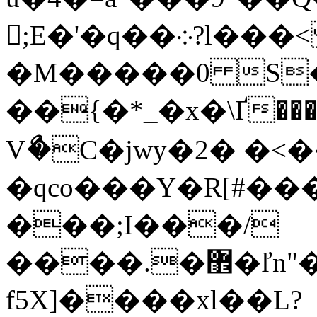
;E�'�q��܀?l���<
�M�����0 S�
��{�*_�x�\Ґ���
Vޯ�C�jwy�2� �<
�qco���Y�R[#���
���;I���/
����.�޾�ľn"��$KH���m͑�����(�e�¢����<� ~��XF��ϣV��������*R̸R�֋�Z�:-
f5X]����xl��L?