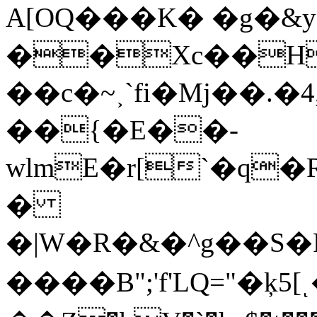
A[OQ���K� �g�&y
��Xc��H
��c�~˲`fi�Mj��.�4,�>
��{�E��-
wlmE�r[`�q
�
�|W�R�&�^g��S�P,��ڬ��u����b��
�� ��B";'f'LQ="�