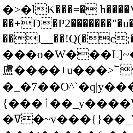
�>�lK���=� h����
��+D�P2�������"�
��I__��!Q(�c;�2؍q�P��w
���o�W���L]
盧 ����+u���>՟�
�_�7��O^`�q|y��
{���ٱ��_y����W��ϋ��O�r�^`�����/
�ߜ�~v���{}��_W?