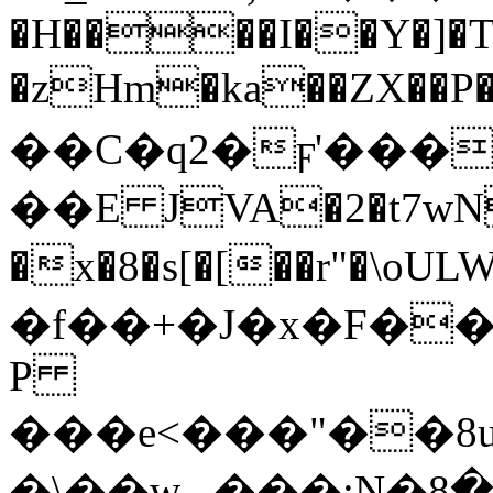
�H����I��Y�]�
�zHm�ka��ZX��P
��C�q2�ϝ'���
��E JVA�2�t7wNK
�x�8�s[�[��r"�\oULW�ۏ�Ew���
�f��+�J�x�F�
P
���e<���"��8
�\��w_.���:N�ڲ-�8 o�]T�