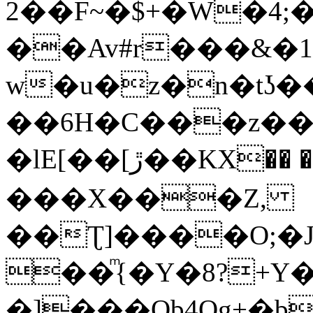
2��F~�$+�W�4;
��Av#r���&�1
w�u�z�n�tʖ
��6H�C���z��
�lE[��[ڙ��KX�� ���jhZ8<�悺
���X���Z,
��Ʈ]����O;�
��ͫ{�Y�8?+Y�9�
�]���Ob4Qg+�b