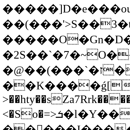
�����]D�e���o
��(���'>S��3�
�����O�Gn�D
�
2S��`�7�~O�
�@��(���`�ז��Օv<�������<-^M�����+������eh�����=�;����WGXR�������۽��b�X�dǲ���
��K����ǵ[��4�
>��hty��sZa7Rrk���
<�So�=>ܭ�l�Y��P\�]�,]&At1��A�͢����.��I�1��
��񳻢���I����