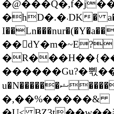
�@���Q�,f�j�
�hD�.�܁DK� a����z�w�fi�
I��Ln���nur�(�Y�a�
��dY�m�~E?
�R���H��{�
������Gu?�쀣�� ڛj�.ڻ6l��H߁}
u�N������ޝ����vt��$�&;��}
�,��%�����&
�U< BZ3t��w��