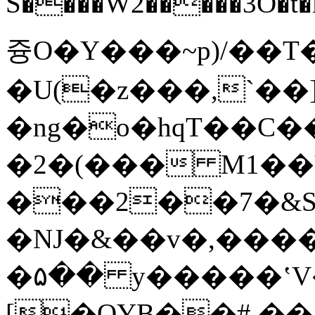
즁O�Y���~p)/��T�
�U(�z���,`��
�ng�o�hqT��C�
�2�(��� M1�
���2��7�&S
�Ǌ�&��v�,����
�۵�� y�����ʽV
[�QYB��#,�