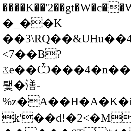
����K��'2��gt�W�
�_��K
��3\RQ��&UHu�
<7��B?
ػe��Ѽ���4�n��b�_k���Bb���#�=��}zO��$p���9qO�^�Q:�ۼ��ë�+t��8Y�c�~�k
퇯�㵛-
%z�A��H�A�K�i
k'��d!�2<�M