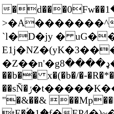
�d���0Fw��څ���1����x�^�I)�r-
>�A�������^
`l�D�jy � uG�
E1j�NZ�(yK�3�
�Ζ��n'�gډ����8��EB���T_��}�}�}
��b�� x�(�b�/�-�R�*�
��sÑ�ݬ�t�����K��w����4�F�~��b�&�q�)sף���U�=
"�&��& ��Mp����
tE�ؑ�1�f�EP4�