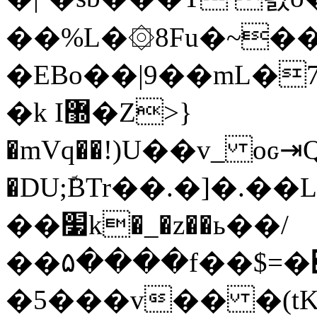
��%L�۞8Fu�~��
�EBo��|9��mL�
�k I޽�Z>}
�mVq��!)U��v_ oԍ⇥Q�݌I;Q�T5�o�KH��gg=�m�
�DU;ܽBTr��.�]�.�
��׷k�_�z��ь��/
��۵����f��$=�׏i�%���8
�5���v�� �(tK