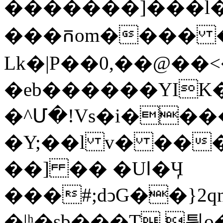
�������]���l
���កom���� 
Lk�|P��0,��@��<
�eb������YIK�
�^Մ�!Vs�i��
�Y;��l v� ��
��] �� �Uߊ�Ӌ
���#;dͻG��}2
�|ʰ�sb���T 틠