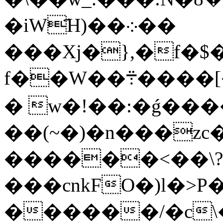
�iW҃H)��܀��
���Xj�},�f�$�
f��W��܊����[����I���f��^��3��3�<�^>7�
� w�!��:�ǵ�
��(~�)�n���zc��Q�B���
������<��\?�
���cnkFO�)l�>
������/�c