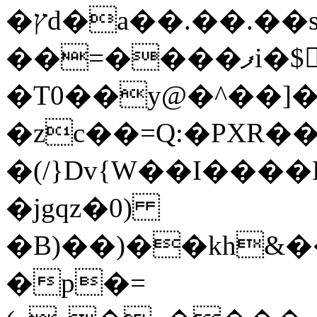
�ץd�a��.��.��sRr��(N�*���NkRE��|G(5o0�L����
��=����ފi�$򕠽��o�"���B����������[/
�T0��y@�^��]
�zc��=Q:�PXR�
�(/}Dv{W��I��
�jgqz�0)
�B)��)��kh&��t/[��m��#��]�ܢ���
�p�=