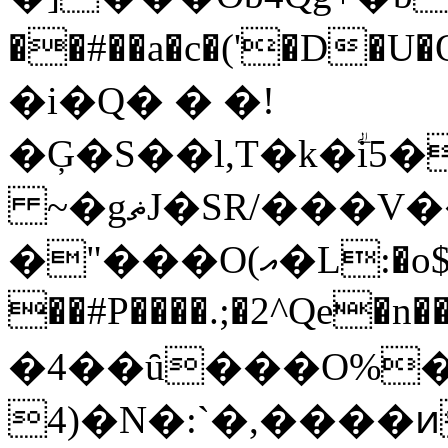
��#��a�c�('�D�U�OځuB�g��Q|u��{�Y��{�>Un3�o
�i�Q� � �!
�Ģ�S��l,T�k�ؖi
~�gޡJ�SR/���V��x��CF�
�"���O(އ�L:�o$�� �
��#P����.;�2^Qe�n
�4��ȗ���O%�;�����ƹ��]��ا
4)�N�:`�,����ͷjݰ��S���@���A~0��K���.����c�^$�