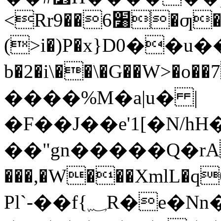
<Rr׸6��9�ƣ�|
(>i�)P�x}D0��u��
b�2�i\��\�G��W>�o��7 c
����%M�a|u� |
�F��J��e'1[�N/h
��"gn�����Q�rA
���,�W���XmlL�q0�Y
Pl`-��f{؁R�e�Nn�wʊ���&�7