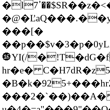
�lߴ7��$SR��z�<�^�ݵ{�*W�`͈�}
�@�ĽaQ���.��y
���[�
��p��$v�3�p�0yL
⓰YI(/�!T�dG�
hr�e� C�H7dR�z5 
�B�k�925+���h
���2�`��)��A�
u�4�=a"���9"��Q�,��`)Ɠ֙y��ZY�r�3m~r��)