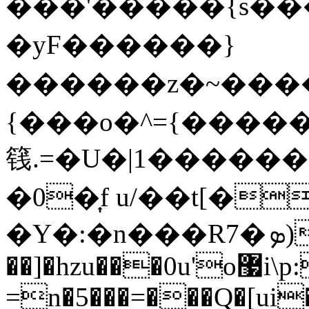
���'�����{s��
� yF������}
������z�~����C
{���o�^={����
篯.=�U�|1�����
�0�͎f u/��t[�
�Y�:�n���R7�ܤ)�.�����|�� ���&?
��]�hzu���0u'o޷i\p:�Xp}?�i��e�������O
=n�5���=���Q�[ui