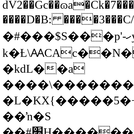
dV2��Gc��ɷa�Ck�7�
����D�B: ����3���C
�#���$S���p'-ހy�Un
k�Ƚ\ꜲCAc��N�
�kdL��a
����\�������Mz
�L�KX{�����5�+�Ò�ۂ��P��R���
��ŉ�S
��#׻H������p�:�2���AȔ&Uf��]�w]