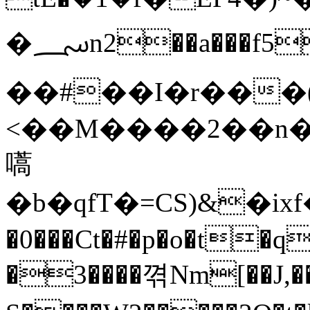
�؄n2��a���f5��!rJW��8�b~8T�A�z74�~ҳ�w;�Ṑ��G�`�>����GK���k��-{+^�������A6��n�
��#��I�r���(+
<��M����2��n��
嚆
�b�qfT�=CS)&�ix
�0���Ct�#�p�o�t�q
�3����껶Nm[��J,�