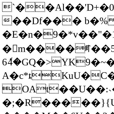
`��Al��'D+
��Df��� b�
�E�n�9�*v��"�
�m����ꈘ��
6ެ4�GQ�>YK9�~
A�c*ȶKuU�C
OAt��U��:˴��j���
�;�R�����}{Ux޾2��dY�Q�p