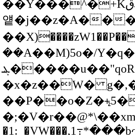
��Y���֯^�+Kޣقy�;�;����u�/^v,����
얱�j��z�A����
��X)����zW1��P
��
��A��M)5o�/Y�q
ܔ�����u��"qoR� i�:�:8�ޤ]ɏ�
�x�z��
W� g�,�
��P��o�Z�⨧5�
�;�V�r��@*\��xm;
�1:_�VW���,1߹*���bᴖ