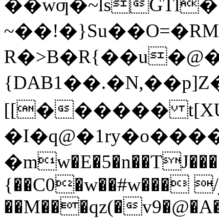
��wƣ�~lsGTl
~��!�}Su��O=�R
R�>B�R{��u�@
{DAB1��.�N,��p]
[[������ t[X
�I�q@�1ry�o����q
�mw�E�5�n��TJ����
{��C0�w��#w��� /j
��M���qz(�v9�@�A�