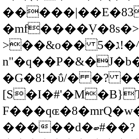
�����|��E�83
�mf����ٜV�8s�
>��&o�� 5�ג!�^V�Hd��
n"�q��P�&�J�b�؜��B:�n_�ܓ2W
�G�8!�ΰ/� �? �
[S�I�#'�M�B}Tگ*�o�)q� &*��VVSsjZ
F���qɶ�8�mrQ�w
�����d�ބ#�
�?