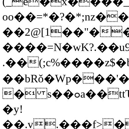
(_e�x����
oo��=*�?�*;nz�
��2@[1��"��
����=N�wK?.��
.��(;c%����z$�
��bRǒ�Wp���'
� s��ߋa��ttԎ:�s��؎��I���"��M!
�y!
��.v.���f>�b�v�޶Q'�K����{l]j