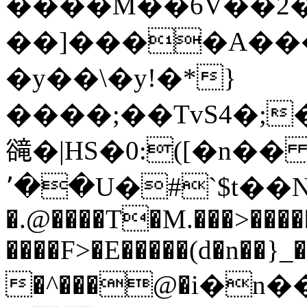
����M��6V��2�
��]����A����
�y��\�y!�*}
����;��TvS4�;
𧯇�|HS�0:([�n�� 
٬��U�#`$t��
�.@����T�M.���>��
����F>�E�����(d�n
�^���@�i�n�