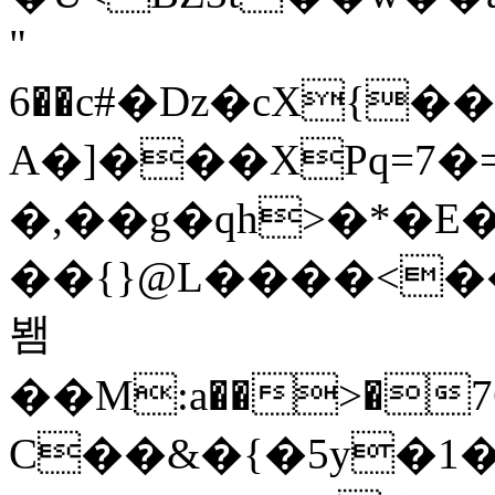
"
6��c#�ǲ�cX{�
A�]���XPq=7�
�,��g�qh>�*�E�Q
��{}@L����<��M�
봼
��M:a��>�7
C��&�{�5y�1�P