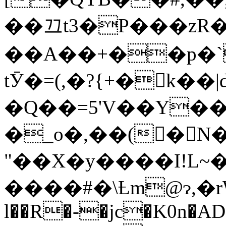
��끄t3�P���zR�o
��A��+��p�`
tӮ�=(,�?{+�񕢤k��
�Q��=5'V��Y�
�_o�,��(�N
"��X�y����I!L~
����#�\Ƚm@ɂ,�rW����l�n
l��R�-�jc�K0n�A