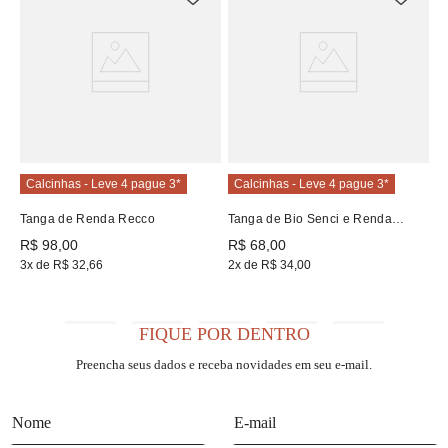
Ca
C
R
1
Calcinhas - Leve 4 pague 3*
Calcinhas - Leve 4 pague 3*
Tanga de Renda Recco
Tanga de Bio Senci e Renda
Recco
R$
98
,
00
R$
68
,
00
3
x de
R$
32
,
66
2
x de
R$
34
,
00
FIQUE POR DENTRO
Preencha seus dados e receba novidades em seu e-mail.