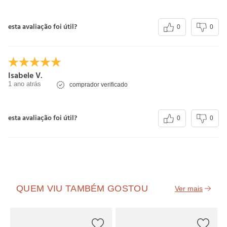
esta avaliação foi útil?
0
0
Isabele V.
1 ano atrás
comprador verificado
esta avaliação foi útil?
0
0
QUEM VIU TAMBÉM GOSTOU
C