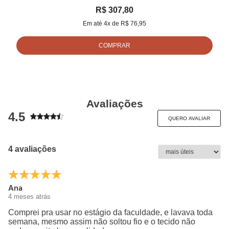
                                                 	2	FUNDO/BOTTOM             
R$ 307,80
                                                       	100% ALGODAO
Em até
4
x de
R$ 76,95
COMPRAR
Avaliações
4.5
QUERO AVALIAR
4 avaliações
Ana
4 meses atrás
Comprei pra usar no estágio da faculdade, e lavava toda
semana, mesmo assim não soltou fio e o tecido não