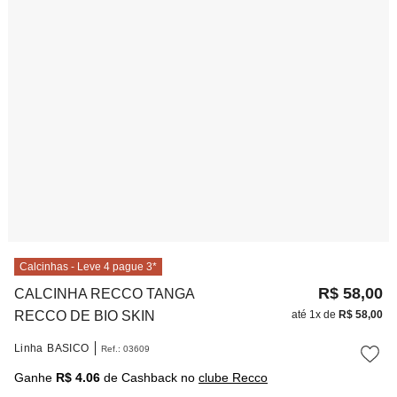
10
º
noivas
Calcinhas - Leve 4 pague 3*
R$
58
,
00
CALCINHA RECCO TANGA
RECCO DE BIO SKIN
até
1
x de
R$
58
,
00
Linha
BASICO
Ref.
:
03609
Ganhe
R$ 4.06
de Cashback no
clube Recco