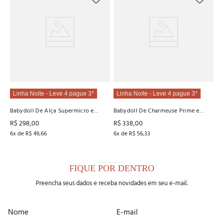
Linha Noite - Leve 4 pague 3*
Linha Noite - Leve 4 pague 3*
Babydoll De Alça Supermicro e
Babydoll De Charmeuse Prime e
Renda Recco
Renda Recco
R$
298
,
00
R$
338
,
00
6
x de
R$
49
,
66
6
x de
R$
56
,
33
FIQUE POR DENTRO
Preencha seus dados e receba novidades em seu e-mail.