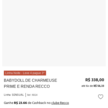
10
º
noivas
Linha Noite - Leve 4 pague 3*
R$
338
,
00
BABYDOLL DE CHARMEUSE
até
6
x de
R$
56
,
33
PRIME E RENDA RECCO
Linha
SENSUAL
Ref.
:
18324
Ganhe
R$ 23.66
de Cashback no
clube Recco