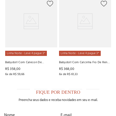
O
Ba
R
R
6
x
Linha Noite - Leve 4 pague 3*
Linha Noite - Leve 4 pague 3*
Babydoll Com Calecon De
Babydoll Com Calcinha Fio De Renda
Microfibra e Renda Recco
Recco
R$
358
,
00
R$
368
,
00
6
x de
R$
59
,
66
6
x de
R$
61
,
33
FIQUE POR DENTRO
Preencha seus dados e receba novidades em seu e-mail.