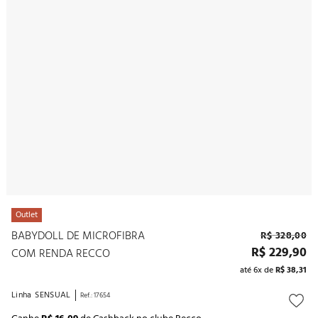
10
º
noivas
Outlet
BABYDOLL DE MICROFIBRA
R$
328
,
00
R$
229
,
90
COM RENDA RECCO
até
6
x de
R$
38
,
31
Linha
SENSUAL
Ref.
:
17654