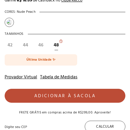
Ganhe
R$ 16.09
de Cashback no
clube Recco
CORES:
Nude Peach
TAMANHOS
42
44
46
48
Última Unidade ✨
Provador Virtual
Tabela de Medidas
ADICIONAR À SACOLA
FRETE GRÁTIS
em compras acima de
R$299,00
. Aproveite!
CALCULAR