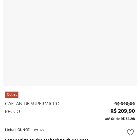
10
º
noivas
Outlet
CAFTAN DE SUPERMICRO
R$
348
,
00
R$
209
,
90
RECCO
até
6
x de
R$
34
,
98
Linha
LOUNGE
Ref.
:
17938