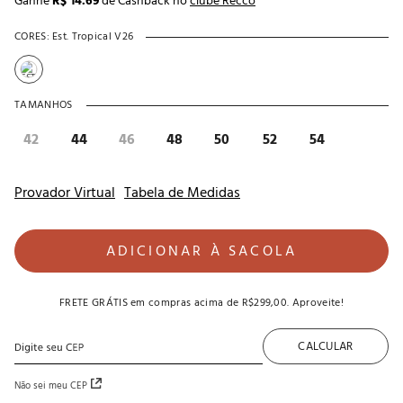
Ganhe
R$ 14.69
de Cashback no
clube Recco
CORES:
Est. Tropical V26
TAMANHOS
42
44
46
48
50
52
54
Provador Virtual
Tabela de Medidas
ADICIONAR À SACOLA
FRETE GRÁTIS
em compras acima de
R$299,00
. Aproveite!
CALCULAR
Não sei meu CEP