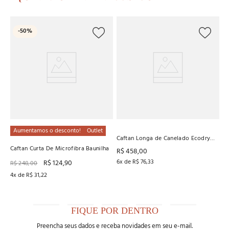
O
-
50%
Caf
Ba
R
4
x
Aumentamos o desconto!
Outlet
Caftan Longa de Canelado Ecodry
Recco
Caftan Curta De Microfibra Baunilha
R$
458
,
00
6
x de
R$
76
,
33
R$
124
,
90
R$
248
,
00
4
x de
R$
31
,
22
FIQUE POR DENTRO
Preencha seus dados e receba novidades em seu e-mail.