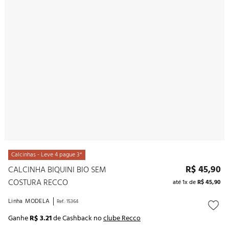
10
º
noivas
Calcinhas - Leve 4 pague 3*
R$
45
,
90
CALCINHA BIQUINI BIO SEM
COSTURA RECCO
até
1
x de
R$
45
,
90
Linha
MODELA
Ref.
:
15364
Ganhe
R$ 3.21
de Cashback no
clube Recco