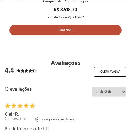
Compre estes
73
produtos por
R$ 8.518,70
Em até
4
x de
R$ 2.129,67
COMPRAR
Avaliações
4.4
QUERO AVALIAR
13 avaliações
Clair R.
2 meses atrás
comprador verificado
Produto excelente 👍🏼