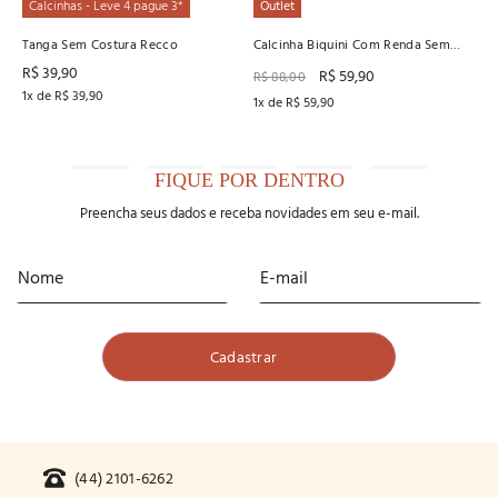
Calcinhas - Leve 4 pague 3*
Outlet
Tanga Sem Costura Recco
Calcinha Biquini Com Renda Sem
Costura Recco
R$
39
,
90
R$
59
,
90
R$
88
,
00
1
x de
R$
39
,
90
1
x de
R$
59
,
90
FIQUE POR DENTRO
Preencha seus dados e receba novidades em seu e-mail.
(44) 2101-6262