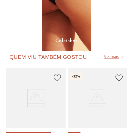
QUEM VIU TAMBÉM GOSTOU
C
-
32%
Ca
R
R
2
x