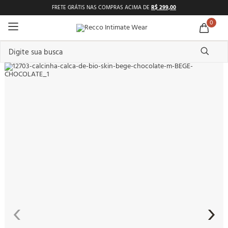
FRETE GRÁTIS NAS COMPRAS ACIMA DE
R$ 299,00
0
Digite sua busca
TERMOS MAIS BUSCADOS
1
º
shortdoll
2
º
pijama feminino
3
º
americano
4
º
básicos
5
º
camisolas
6
º
pijama masculino
7
º
calcinhas
‹
›
8
º
sutiã
9
º
pantufa