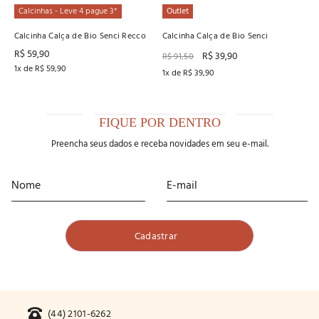
Calcinhas - Leve 4 pague 3*
Outlet
Calcinha Calça de Bio Senci Recco
Calcinha Calça de Bio Senci
R$
59
,
90
R$
39
,
90
R$
91
,
50
1
x de
R$
59
,
90
1
x de
R$
39
,
90
FIQUE POR DENTRO
Preencha seus dados e receba novidades em seu e-mail.
(44) 2101-6262