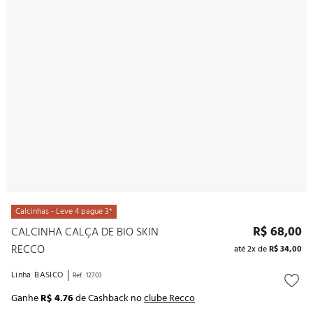
10
º
noivas
Calcinhas - Leve 4 pague 3*
R$
68
,
00
CALCINHA CALÇA DE BIO SKIN
RECCO
até
2
x de
R$
34
,
00
Linha
BASICO
Ref.
:
12703
Ganhe
R$ 4.76
de Cashback no
clube Recco