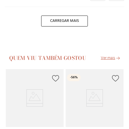
CARREGAR MAIS
QUEM VIU TAMBÉM GOSTOU
C
-
56%
Ca
R
1
x