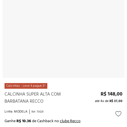
10
º
noivas
Calcinhas - Leve 4 pague 3*
R$
148
,
00
CALCINHA SUPER ALTA COM
BARBATANA RECCO
até
4
x de
R$
37
,
00
Linha
MODELA
Ref.
:
15428
Ganhe
R$ 10.36
de Cashback no
clube Recco