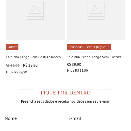
R
3
x
Outlet
Calcinhas - Leve 4 pague 3*
Calcinha Tanga Sem Costura Recco
Calcinha Recco Tanga Sem Costura
R$
39
,
90
R$
39
,
90
R$
68
,
00
1
x de
R$
39
,
90
1
x de
R$
39
,
90
FIQUE POR DENTRO
Preencha seus dados e receba novidades em seu e-mail.