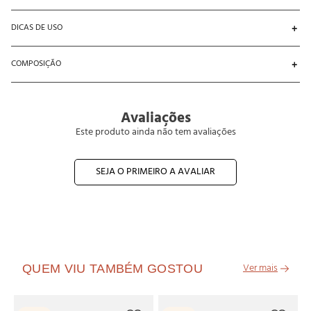
DICAS DE USO
Como usar: - Perfeito para momentos de descanso, a peça garante liberdade 
COMPOSIÇÃO
de movimento e ainda permite compor looks divertidos em família.
95% Poliéster / 5% Elastano
Avaliações
Este produto ainda não tem avaliações
SEJA O PRIMEIRO A AVALIAR
QUEM VIU TAMBÉM GOSTOU
O