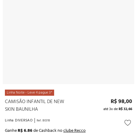
10
º
noivas
Linha Noite - Leve 4 pague 3*
R$
98
,
00
CAMISÃO INFANTIL DE NEW
SKIN BAUNILHA
até
3
x de
R$
32
,
66
Linha
DIVERSAO
Ref.
:
B0318
Ganhe
R$ 6.86
de Cashback no
clube Recco