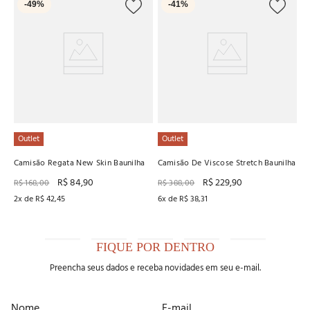
-
49%
-
41%
Ca
R
4
x
Outlet
Outlet
Camisão Regata New Skin Baunilha
Camisão De Viscose Stretch Baunilha
R$
84
,
90
R$
229
,
90
R$
168
,
00
R$
388
,
00
2
x de
R$
42
,
45
6
x de
R$
38
,
31
FIQUE POR DENTRO
Preencha seus dados e receba novidades em seu e-mail.