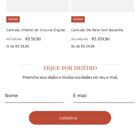
Outlet
Outlet
Camisão Infantil de Viscose Digital
Camisão De New Skin Baunilha
Recco
R$
59
,
90
R$
209
,
90
R$
118
,
00
R$
348
,
00
1
x de
R$
59
,
90
6
x de
R$
34
,
98
FIQUE POR DENTRO
Preencha seus dados e receba novidades em seu e-mail.