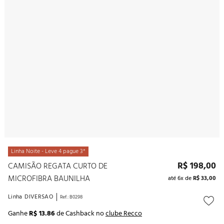
10
º
noivas
Linha Noite - Leve 4 pague 3*
R$
198
,
00
CAMISÃO REGATA CURTO DE
MICROFIBRA BAUNILHA
até
6
x de
R$
33
,
00
Linha
DIVERSAO
Ref.
:
B0298
Ganhe
R$ 13.86
de Cashback no
clube Recco