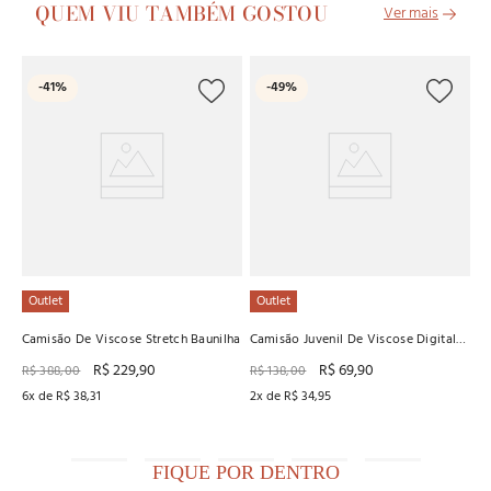
QUEM VIU TAMBÉM GOSTOU
-
41%
-
49%
Ca
Ba
R
5
x
Outlet
Outlet
Camisão De Viscose Stretch Baunilha
Camisão Juvenil De Viscose Digital
Baunilha
R$
229
,
90
R$
69
,
90
R$
388
,
00
R$
138
,
00
6
x de
R$
38
,
31
2
x de
R$
34
,
95
FIQUE POR DENTRO