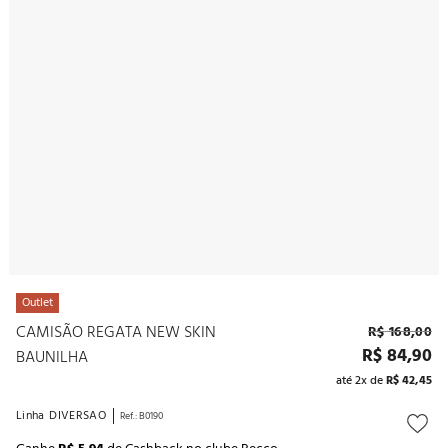
10
º
noivas
Outlet
CAMISÃO REGATA NEW SKIN
R$
168
,
00
R$
84
,
90
BAUNILHA
até
2
x de
R$
42
,
45
Linha
DIVERSAO
Ref.
:
B0190