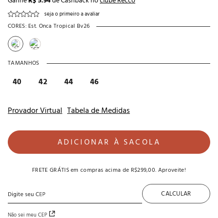
Ganhe
R$ 5.94
de Cashback no
clube Recco
seja o primeiro a avaliar
CORES:
Est. Onca Tropical Bv26
TAMANHOS
40
42
44
46
Provador Virtual
Tabela de Medidas
ADICIONAR À SACOLA
FRETE GRÁTIS
em compras acima de
R$299,00
. Aproveite!
CALCULAR
Não sei meu CEP