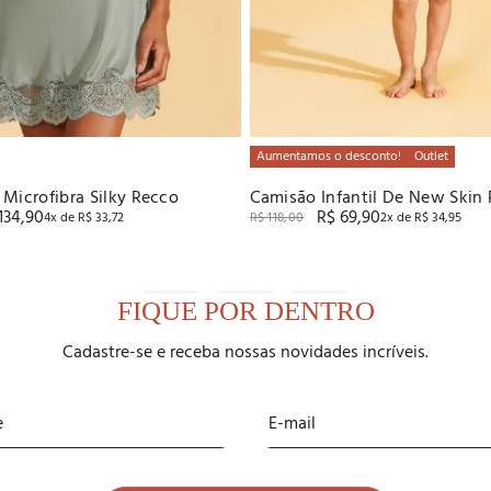
Aumentamos o desconto!
Outlet
 Microfibra Silky Recco
Camisão Infantil De New Skin
134
,
90
R$
69
,
90
4
x de
R$
33
,
72
R$
118
,
00
2
x de
R$
34
,
95
FIQUE POR DENTRO
Cadastre-se e receba nossas novidades incríveis.