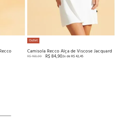
Outlet
 Recco
Camisola Recco Alça de Viscose Jacquard
R$
84
,
90
R$
168
,
00
2
x de
R$
42
,
45