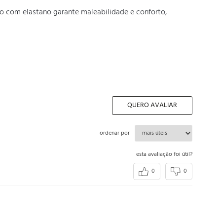
o com elastano garante maleabilidade e conforto, 
QUERO AVALIAR
ordenar por
esta avaliação foi útil?
0
0