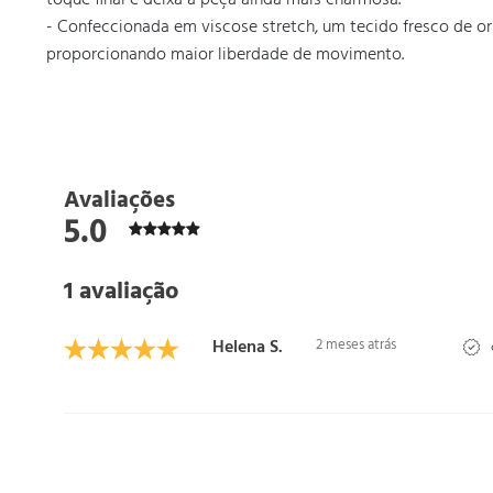
toque final e deixa a peça ainda mais charmosa.

- Confeccionada em viscose stretch, um tecido fresco de o
proporcionando maior liberdade de movimento.
Avaliações
5.0
1 avaliação
Helena S.
2 meses atrás