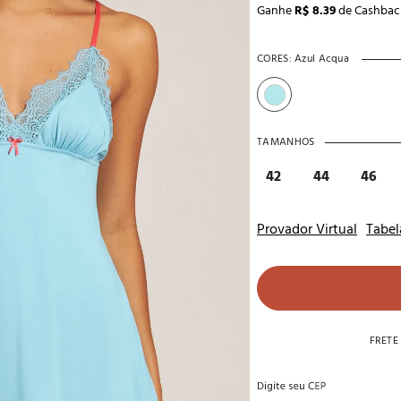
Ganhe
R$ 8.39
de Cashbac
10
º
noivas
CORES:
Azul Acqua
TAMANHOS
42
44
46
Provador Virtual
Tabel
FRETE