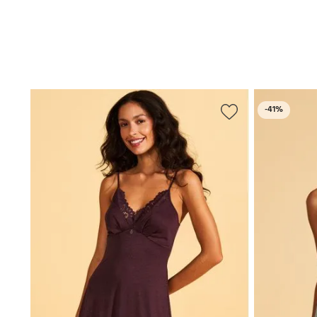
-
41%