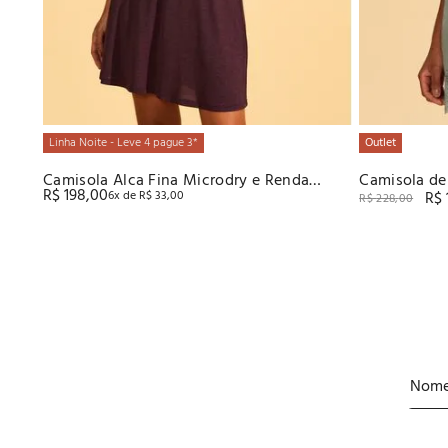
Linha Noite - Leve 4 pague 3*
Outlet
Camisola Alca Fina Microdry e Renda
Camisola de
R$
198
,
00
6
x de
R$
33
,
00
R$
Recco
R$
228
,
00