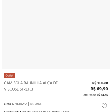
10
º
noivas
Outlet
CAMISOLA BAUNILHA ALÇA DE
R$
138
,
00
R$
69
,
90
VISCOSE STRETCH
R$
34
,
95
até
2
x de
Linha
DIVERSAO
Ref.
:
B0004