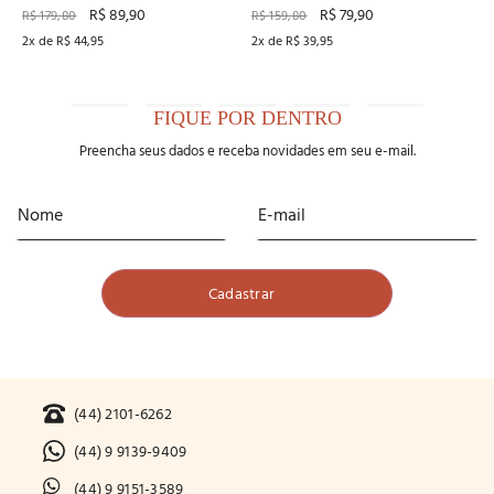
Renda Recco
R$
89
,
90
R$
79
,
90
R$
179
,
80
R$
159
,
80
2
x de
R$
44
,
95
2
x de
R$
39
,
95
FIQUE POR DENTRO
Preencha seus dados e receba novidades em seu e-mail.
(44) 2101-6262
(44) 9 9139-9409
(44) 9 9151-3589