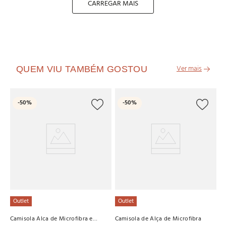
CARREGAR MAIS
QUEM VIU TAMBÉM GOSTOU
O
-
50%
-
50%
Ca
R
3
x
Outlet
Outlet
Camisola Alca de Microfibra e
Camisola de Alça de Microfibra