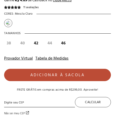
Ganhe
R$ 4.89
de Cashback no
clube Recco
11 avaliações
CORES:
Mescla Claro
TAMANHOS
38
40
42
44
46
Provador Virtual
Tabela de Medidas
ADICIONAR À SACOLA
FRETE GRÁTIS
em compras acima de
R$299,00
. Aproveite!
CALCULAR
Não sei meu CEP