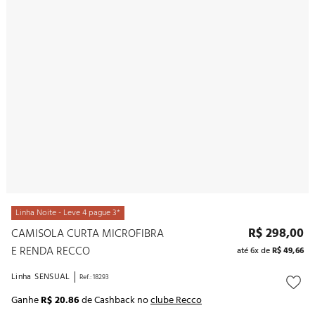
10
º
noivas
Linha Noite - Leve 4 pague 3*
R$
298
,
00
CAMISOLA CURTA MICROFIBRA
E RENDA RECCO
até
6
x de
R$
49
,
66
Linha
SENSUAL
Ref.
:
18293
Ganhe
R$ 20.86
de Cashback no
clube Recco