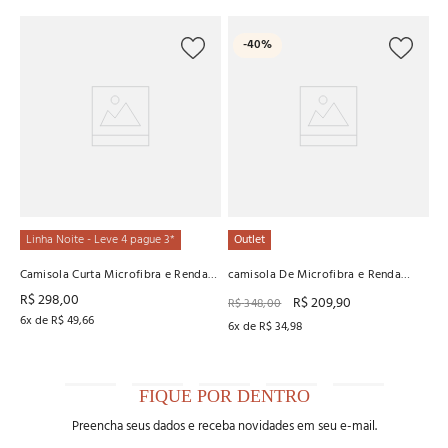
O
-
40%
Ca
R
R
6
x
Linha Noite - Leve 4 pague 3*
Outlet
Camisola Curta Microfibra e Renda
camisola De Microfibra e Renda
Recco
Recco
R$
298
,
00
R$
209
,
90
R$
348
,
00
6
x de
R$
49
,
66
6
x de
R$
34
,
98
FIQUE POR DENTRO
Preencha seus dados e receba novidades em seu e-mail.