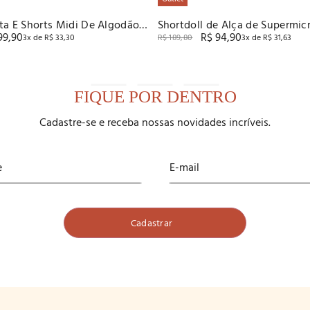
ta E Shorts Midi De Algodão
Shortdoll de Alça de Supermicr
99
,
90
R$
94
,
90
no Baunlha
Curto de Microdry
3
x de
R$
33
,
30
R$
189
,
80
3
x de
R$
31
,
63
FIQUE POR DENTRO
Cadastre-se e receba nossas novidades incríveis.