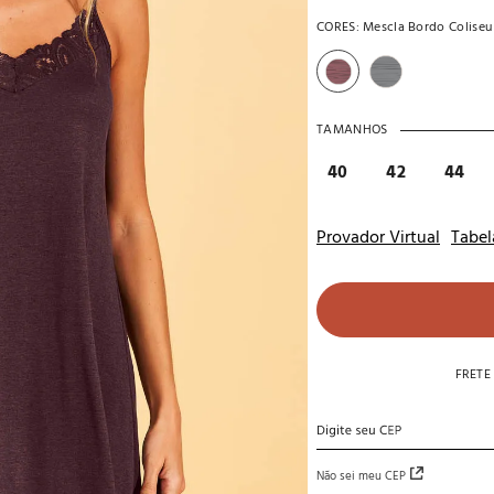
10
º
noivas
CORES:
Mescla Bordo Coliseu
TAMANHOS
40
42
44
Provador Virtual
Tabel
FRETE
Não sei meu CEP