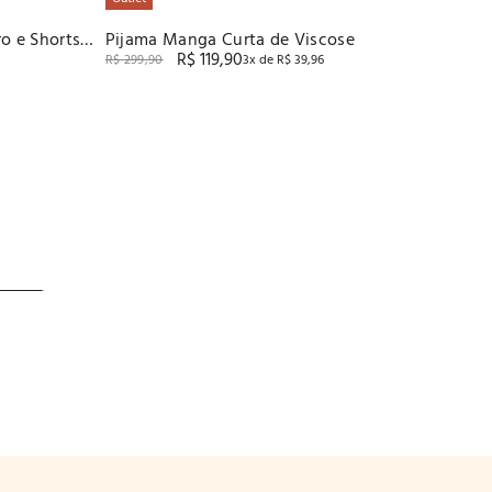
o e Shorts
Pijama Manga Curta de Viscose
R$
119
,
90
R$
299
,
90
3
x de
R$
39
,
96