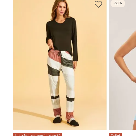
-
50%
Linha Noite - Leve 4 pague 3*
Outlet