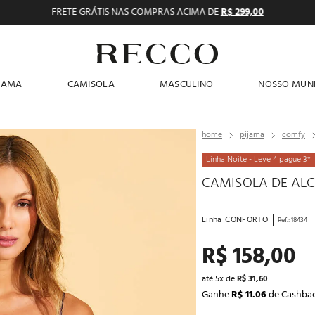
FRETE GRÁTIS NAS COMPRAS ACIMA DE
R$ 299,00
TERMOS MAIS BUSCADOS
JAMA
CAMISOLA
MASCULINO
NOSSO MUN
1
º
pijama feminino
2
º
shortdoll
pijama
comfy
3
º
americano
Linha Noite - Leve 4 pague 3*
4
º
básicos
CAMISOLA DE ALC
5
º
camisolas
Linha
CONFORTO
Ref.
:
18434
6
º
sutiã
R$
158
,
00
7
º
pantufa
8
º
calcinhas
até
5
x de
R$
31
,
60
Ganhe
R$ 11.06
de Cashba
9
º
pijama masculino