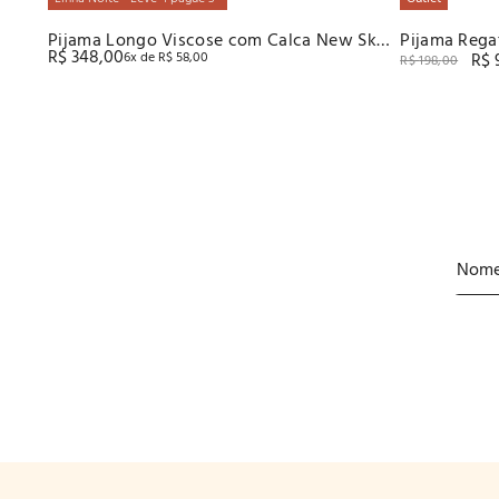
Pijama Longo Viscose com Calca New Skin
Pijama Rega
R$
348
,
00
6
x de
R$
58
,
00
R$
Recco
Com Elasta
R$
198
,
00