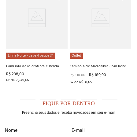
Ca
R
R
6
x
Linha Noite - Leve 4 pague 3*
Outlet
Camisola de Microfibra e Renda
Camisola de Microfibra Com Renda
Recco
Recco
R$
298
,
00
R$
189
,
90
R$
318
,
00
6
x de
R$
49
,
66
6
x de
R$
31
,
65
FIQUE POR DENTRO
Preencha seus dados e receba novidades em seu e-mail.