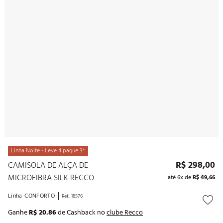
10
º
noivas
Linha Noite - Leve 4 pague 3*
R$
298
,
00
CAMISOLA DE ALÇA DE
MICROFIBRA SILK RECCO
até
6
x de
R$
49
,
66
Linha
CONFORTO
Ref.
:
18576
Ganhe
R$ 20.86
de Cashback no
clube Recco