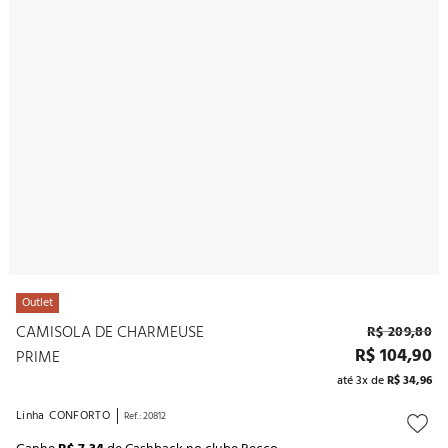
10
º
noivas
Outlet
CAMISOLA DE CHARMEUSE
R$
209
,
80
R$
104
,
90
PRIME
até
3
x de
R$
34
,
96
Linha
CONFORTO
Ref.
:
20812