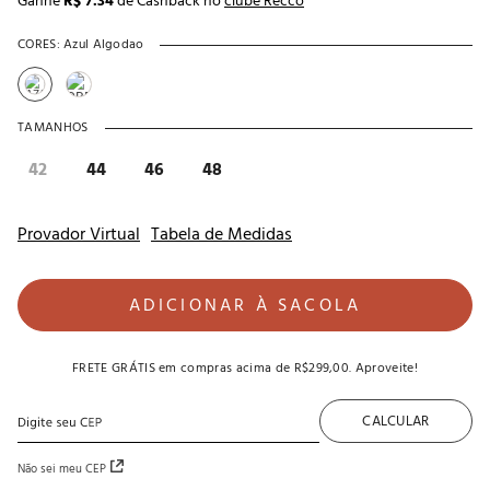
Ganhe
R$ 7.34
de Cashback no
clube Recco
CORES:
Azul Algodao
TAMANHOS
42
44
46
48
Provador Virtual
Tabela de Medidas
ADICIONAR À SACOLA
FRETE GRÁTIS
em compras acima de
R$299,00
. Aproveite!
CALCULAR
Não sei meu CEP