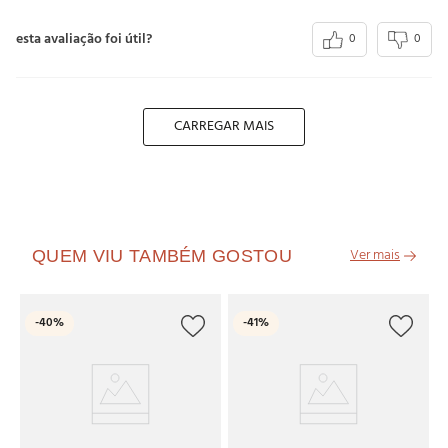
esta avaliação foi útil?
0
0
CARREGAR MAIS
QUEM VIU TAMBÉM GOSTOU
L
-
40%
-
41%
Ca
R
R
6
x