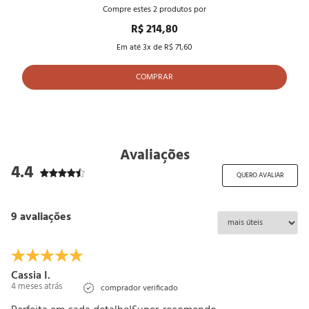
Compre estes
2
produtos por
R$ 214,80
Em até
3
x de
R$ 71,60
COMPRAR
Avaliações
4.4
QUERO AVALIAR
9 avaliações
Cassia I.
4 meses atrás
comprador verificado