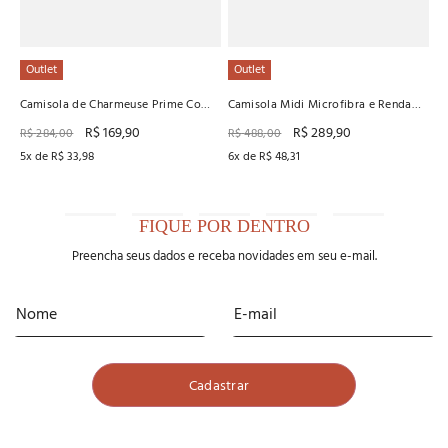
Outlet
Outlet
Camisola de Charmeuse Prime Com
Camisola Midi Microfibra e Renda
Tule Recco
Recco
R$
169
,
90
R$
289
,
90
R$
284
,
00
R$
488
,
00
5
x de
R$
33
,
98
6
x de
R$
48
,
31
FIQUE POR DENTRO
Preencha seus dados e receba novidades em seu e-mail.