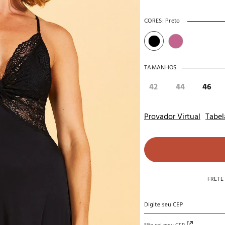
10
º
noivas
CORES:
Preto
TAMANHOS
42
44
46
Provador Virtual
Tabel
FRETE