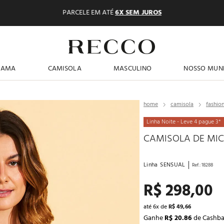
PARCELE EM ATÉ
6X SEM JUROS
TERMOS MAIS BUSCADOS
JAMA
CAMISOLA
MASCULINO
NOSSO MUN
1
º
shortdoll
2
º
pijama feminino
camisola
fashio
3
º
americano
Linha Noite - Leve 4 pague 3*
4
º
básicos
CAMISOLA DE MIC
5
º
camisolas
6
º
pijama masculino
Linha
SENSUAL
Ref.
:
18288
7
º
calcinhas
R$
298
,
00
8
º
sutiã
até
6
x de
R$
49
,
66
9
º
pantufa
Ganhe
R$ 20.86
de Cashb