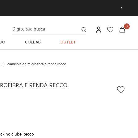
Digite sua busca
0
DO
COLLAB
OUTLET
n
camisola de microfibra e renda recco
ROFIBRA E RENDA RECCO
ack no
clube Recco