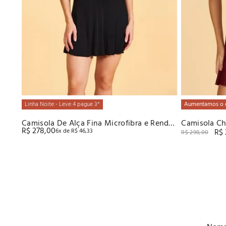
Linha Noite - Leve 4 pague 3*
Aumentamos o 
Camisola De Alça Fina Microfibra e Renda
Camisola Ch
R$
278
,
00
6
x de
R$
46
,
33
R$
Recco
R$
298
,
00