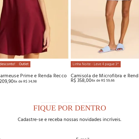
desconto!
Outlet
Linha Noite - Leve 4 pague 3*
armeuse Prime e Renda Recco
Camisola de Microfibra e Ren
R$
358
,
00
209
,
90
6
x de
R$
59
,
66
6
x de
R$
34
,
98
FIQUE POR DENTRO
Cadastre-se e receba nossas novidades incríveis.