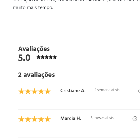
sensação de frescor, combinando suavidade, leveza e alta d
muito mais tempo.
Avaliações
5.0
2 avaliações
Cristiane A.
1 semana atrás
Marcia H.
3 meses atrás