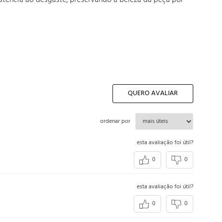
stência ao desgaste, preservando a beleza da peça por 
QUERO AVALIAR
ordenar por
esta avaliação foi útil?
0
0
esta avaliação foi útil?
0
0