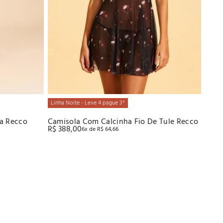
Linha Noite - Leve 4 pague 3*
da Recco
Camisola Com Calcinha Fio De Tule Recco
R$
388
,
00
6
x de
R$
64
,
66