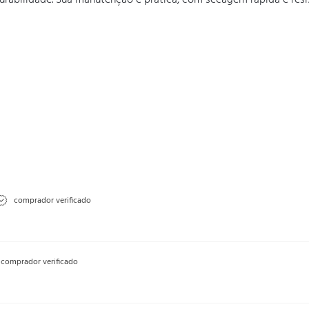
urabilidade. Sua manutenção é prática, com secagem rápida e resi
comprador verificado
comprador verificado