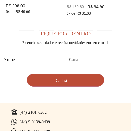
Renda Recco
R$
298
,
00
R$
94
,
90
R$
189
,
80
6
x de
R$
49
,
66
3
x de
R$
31
,
63
FIQUE POR DENTRO
Preencha seus dados e receba novidades em seu e-mail.
(44) 2101-6262
(44) 9 9139-9409