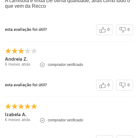
A camisola é linda De ótima qualidade, aliás como tudo o
que vem da Recco
esta avaliação foi útil?
0
0
Andreia Z.
6 meses atrás
comprador verificado
esta avaliação foi útil?
0
0
Izabela A.
6 meses atrás
comprador verificado