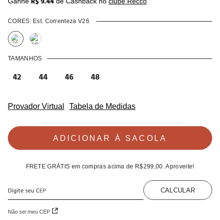
R$ 9.44
Ganhe
de Cashback no
clube Recco
CORES:
Est. Correnteza V26
TAMANHOS
42
44
46
48
Provador Virtual
Tabela de Medidas
ADICIONAR À SACOLA
FRETE GRÁTIS
em compras acima de
R$299,00
. Aproveite!
CALCULAR
Não sei meu CEP