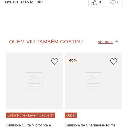
esta avaliação foi útil?
0
0
QUEM VIU TAMBÉM GOSTOU
L
-
50%
Ca
R
R
6
Linha Noite - Leve 4 pague 3*
Outlet
Camisola Curta Microfibra e
Camisola de Charmeuse Prime