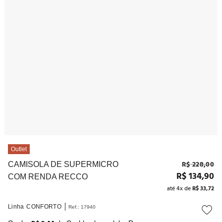
10
º
noivas
Outlet
R$
228
,
00
CAMISOLA DE SUPERMICRO
R$
134
,
90
COM RENDA RECCO
até
4
x de
R$
33
,
72
Linha
CONFORTO
Ref.
:
17940