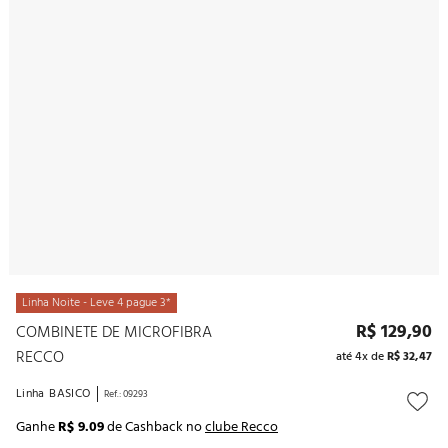
10
º
noivas
Linha Noite - Leve 4 pague 3*
R$
129
,
90
COMBINETE DE MICROFIBRA
RECCO
até
4
x de
R$
32
,
47
Linha
BASICO
Ref.
:
09293
Ganhe
R$ 9.09
de Cashback no
clube Recco