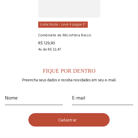
Linha Noite - Leve 4 pague 3*
Combinete de Microfibra Recco
R$
129
,
90
4
x de
R$
32
,
47
FIQUE POR DENTRO
Preencha seus dados e receba novidades em seu e-mail.