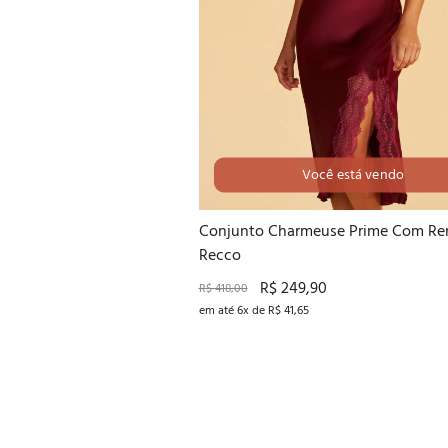
Você está vendo
42
44
Conjunto Charmeuse Prime Com Re
Recco
R$ 249,90
R$ 418,00
em até 6x de R$ 41,65