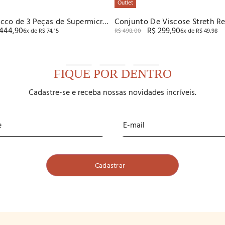
Outlet
cco de 3 Peças de Supermicro
Conjunto De Viscose Streth R
444
,
90
R$
299
,
90
6
x de
R$
74
,
15
R$
498
,
00
6
x de
R$
49
,
98
FIQUE POR DENTRO
Cadastre-se e receba nossas novidades incríveis.