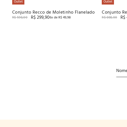
Outlet
Outlet
Conjunto Recco de Moletinho Flanelado
Conjunto Re
R$
299
,
90
R$
e Microfibra
R$
598
,
00
6
x de
R$
49
,
98
R$
888
,
00