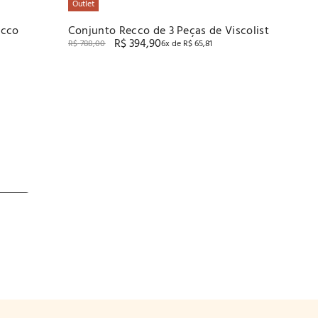
Outlet
ecco
Conjunto Recco de 3 Peças de Viscolist
R$
394
,
90
R$
788
,
00
6
x de
R$
65
,
81