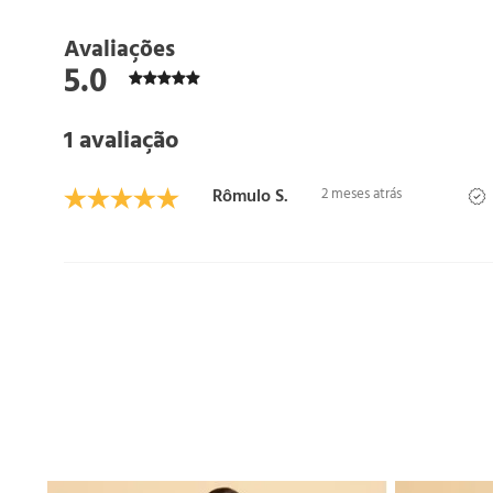
Avaliações
5.0
1 avaliação
Rômulo S.
2 meses atrás