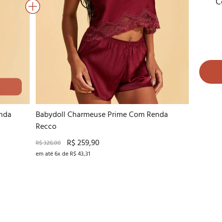
C
44
nda
Babydoll Charmeuse Prime Com Renda
Recco
R$ 259,90
R$ 328,00
em até 6x de R$ 43,31