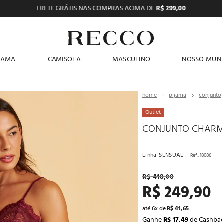
FRETE GRÁTIS NAS COMPRAS ACIMA DE
R$ 299,00
TERMOS MAIS BUSCADOS
JAMA
CAMISOLA
MASCULINO
NOSSO MUN
1
º
pijama feminino
2
º
shortdoll
pijama
conjunto
3
º
americano
Outlet
4
º
básicos
CONJUNTO CHARM
5
º
camisolas
Linha
SENSUAL
Ref.
:
18086
6
º
pantufa
R$
418
,
00
7
º
sutiã
R$
249
,
90
8
º
pijama masculino
até
6
x de
R$
41
,
65
9
º
calcinhas
Ganhe
R$ 17.49
de Cashba