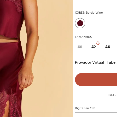
10
º
noivas
CORES:
Bordo Wine
TAMANHOS
40
42
44
Provador Virtual
Tabel
FRETE