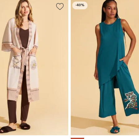
-
40%