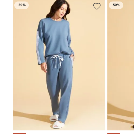
-
50%
-
50%