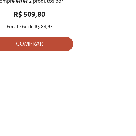
ompre estes
2
produtos por
R$ 509,80
Em até
6
x de
R$ 84,97
COMPRAR