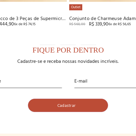
Outlet
cco de 3 Peças de Supermicro
Conjunto de Charmeuse Adam
444
,
90
R$
339
,
90
Recco
6
x de
R$
74
,
15
R$
568
,
00
6
x de
R$
56
,
65
FIQUE POR DENTRO
Cadastre-se e receba nossas novidades incríveis.