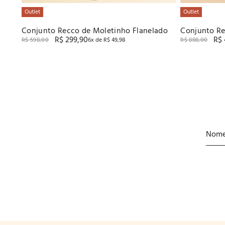
Outlet
Outlet
Conjunto Recco de Moletinho Flanelado
Conjunto Re
R$
299
,
90
R$
e Microfibra
R$
598
,
00
6
x de
R$
49
,
98
R$
888
,
00