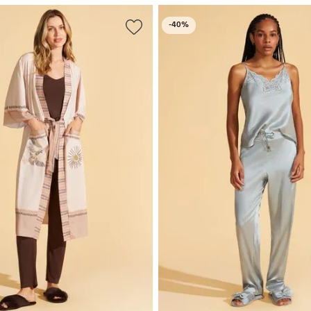
-
40%