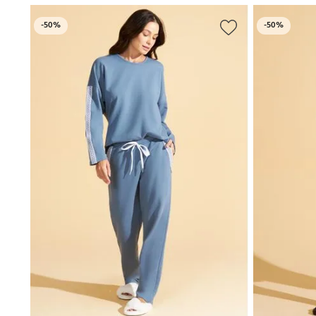
-
50%
-
50%