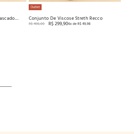
Outlet
ascado
Conjunto De Viscose Streth Recco
R$
299
,
90
R$
498
,
00
6
x de
R$
49
,
98