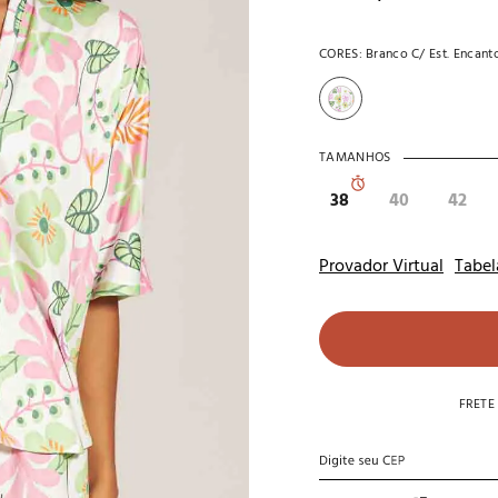
10
º
noivas
CORES:
Branco C/ Est. Encant
TAMANHOS
38
40
42
Provador Virtual
Tabel
FRETE