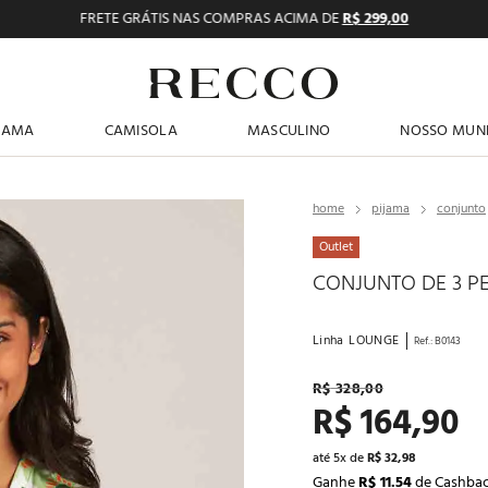
FRETE GRÁTIS NAS COMPRAS ACIMA DE
R$ 299,00
TERMOS MAIS BUSCADOS
JAMA
CAMISOLA
MASCULINO
NOSSO MUN
1
º
pijama feminino
2
º
shortdoll
pijama
conjunto
3
º
americano
Outlet
4
º
básicos
CONJUNTO DE 3 P
5
º
camisolas
Linha
LOUNGE
Ref.
:
B0143
6
º
pantufa
R$
328
,
00
7
º
sutiã
R$
164
,
90
8
º
pijama masculino
até
5
x de
R$
32
,
98
9
º
calcinhas
Ganhe
R$ 11.54
de Cashba