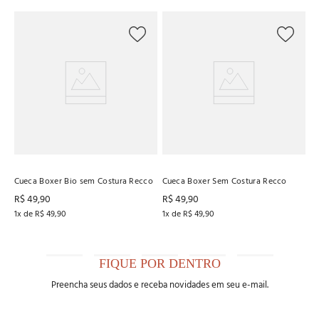
Cu
R
1
x
Cueca Boxer Bio sem Costura Recco
Cueca Boxer Sem Costura Recco
R$
49
,
90
R$
49
,
90
1
x de
R$
49
,
90
1
x de
R$
49
,
90
FIQUE POR DENTRO
Preencha seus dados e receba novidades em seu e-mail.