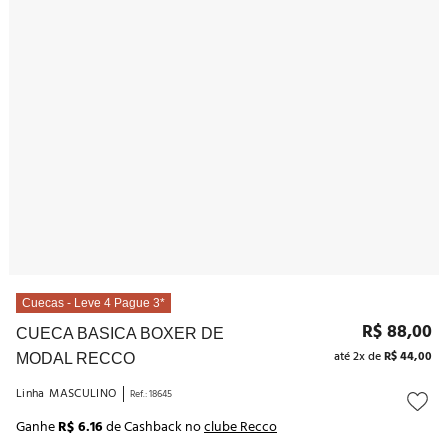
10
º
noivas
Cuecas - Leve 4 Pague 3*
R$
88
,
00
CUECA BASICA BOXER DE
até
2
x de
R$
44
,
00
MODAL RECCO
Linha
MASCULINO
Ref.
:
18645
Ganhe
R$ 6.16
de Cashback no
clube Recco