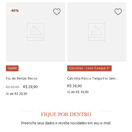
C
-
40%
Fi
R
3
x
Outlet
Calcinhas - Leve 4 pague 3*
Fio de Renda Recco
Calcinha Recco Tanga Fio Sem
Costura
R$
39
,
90
R$
29
,
90
R$
49
,
90
1
x de
R$
39
,
90
1
x de
R$
29
,
90
FIQUE POR DENTRO
Preencha seus dados e receba novidades em seu e-mail.