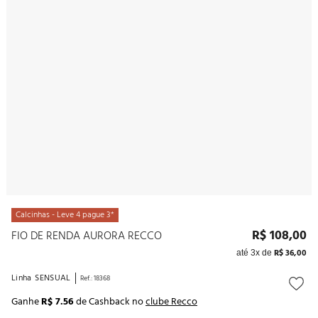
10
º
noivas
Calcinhas - Leve 4 pague 3*
R$
108
,
00
FIO DE RENDA AURORA RECCO
R$
36
,
00
até
3
x de
Linha
SENSUAL
Ref.
:
18368
Ganhe
R$ 7.56
de Cashback no
clube Recco