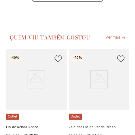
QUEM VIU TAMBÉM GOSTOU
C
-
40%
-
40%
Ca
Co
R
1
x
Outlet
Outlet
Fio de Renda Recco
Calcinha Fio de Renda Recco