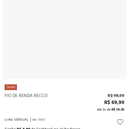
10
º
noivas
Outlet
FIO DE RENDA RECCO
R$
98
,
00
R$
69
,
90
até
2
x de
R$
34
,
95
Linha
SENSUAL
Ref.
:
17930