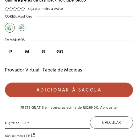
Ganhe
R$ 4.89
de Cashback no
clube Recco
seja o primeiro a avaliar
CORES:
Azul Ceu
TAMANHOS
P
M
G
GG
Provador Virtual
Tabela de Medidas
ADICIONAR À SACOLA
FRETE GRÁTIS
em compras acima de
R$299,00
. Aproveite!
CALCULAR
Não sei meu CEP