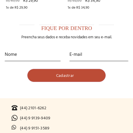
R$
29
,
90
R$
34
,
90
R$
49
,
90
R$
58
,
00
1
x de
R$
29
,
90
1
x de
R$
34
,
90
FIQUE POR DENTRO
Preencha seus dados e receba novidades em seu e-mail.
(44) 2101-6262
(44) 9 9139-9409
(44) 9 9151-3589