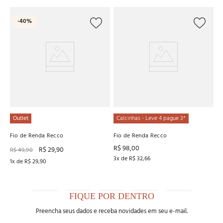
C
-
40%
Fi
R
4
x
Outlet
Calcinhas - Leve 4 pague 3*
Fio de Renda Recco
Fio de Renda Recco
R$
98
,
00
R$
29
,
90
R$
49
,
90
3
x de
R$
32
,
66
1
x de
R$
29
,
90
FIQUE POR DENTRO
Preencha seus dados e receba novidades em seu e-mail.