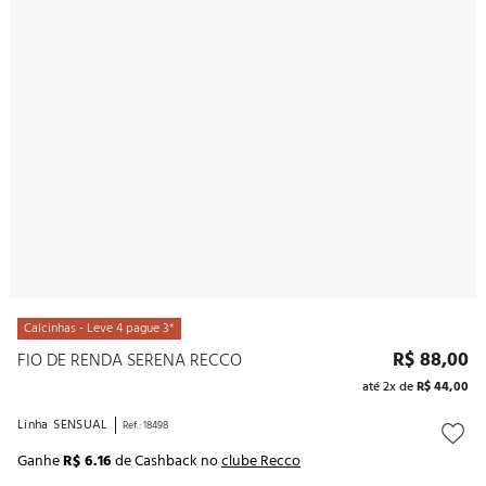
10
º
noivas
Calcinhas - Leve 4 pague 3*
R$
88
,
00
FIO DE RENDA SERENA RECCO
até
2
x de
R$
44
,
00
Linha
SENSUAL
Ref.
:
18498
Ganhe
R$ 6.16
de Cashback no
clube Recco