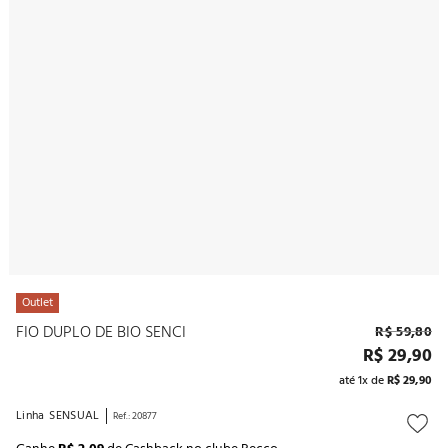
10
º
noivas
Outlet
FIO DUPLO DE BIO SENCI
R$
59
,
80
R$
29
,
90
até
1
x de
R$
29
,
90
Linha
SENSUAL
Ref.
:
20877