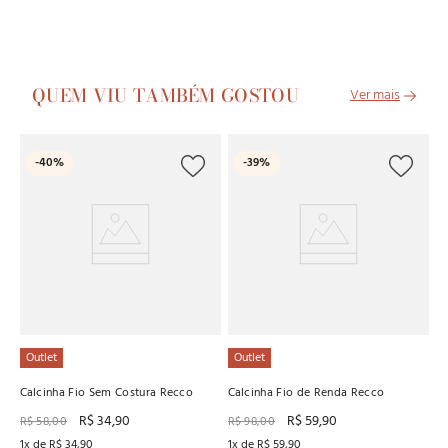
QUEM VIU TAMBÉM GOSTOU
C
-
40%
-
39%
Fi
R
2
x
Outlet
Outlet
Calcinha Fio Sem Costura Recco
Calcinha Fio de Renda Recco
R$
34
,
90
R$
59
,
90
R$
58
,
00
R$
98
,
00
1
x de
R$
34
,
90
1
x de
R$
59
,
90