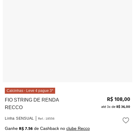
10
º
noivas
Calcinhas - Leve 4 pague 3*
R$
108
,
00
FIO STRING DE RENDA
até
3
x de
R$
36
,
00
RECCO
Linha
SENSUAL
Ref.
:
18556
R$ 7.56
Ganhe
de Cashback no
clube Recco