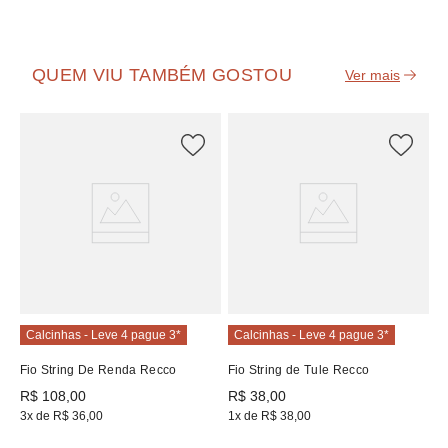
QUEM VIU TAMBÉM GOSTOU
C
Fi
R
1
Calcinhas - Leve 4 pague 3*
Calcinhas - Leve 4 pague 3*
Fio String De Renda Recco
Fio String de Tule Recco
R$
108
,
00
R$
38
,
00
3
x de
R$
36
,
00
1
x de
R$
38
,
00