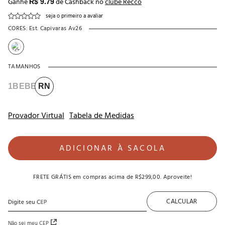
Ganhe
de Cashback no
clube Recco
R$ 9.79
seja o primeiro a avaliar
CORES:
Est. Capivaras Av26
TAMANHOS
1BEBE
RN
Provador Virtual
Tabela de Medidas
ADICIONAR À SACOLA
FRETE GRÁTIS
em compras acima de
R$299,00
. Aproveite!
CALCULAR
Não sei meu CEP