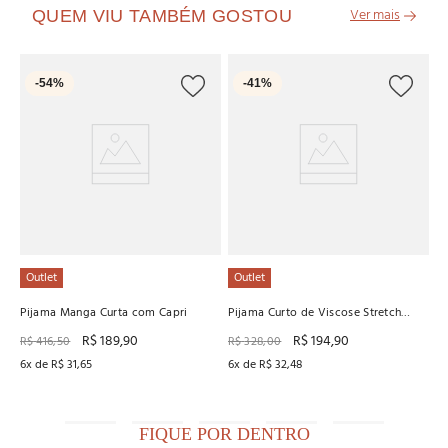
QUEM VIU TAMBÉM GOSTOU
L
-
54%
-
41%
Pi
R
6
x
Outlet
Outlet
Pijama Manga Curta com Capri
Pijama Curto de Viscose Stretch
Recco
R$
189
,
90
R$
194
,
90
R$
416
,
50
R$
328
,
00
6
x de
R$
31
,
65
6
x de
R$
32
,
48
FIQUE POR DENTRO