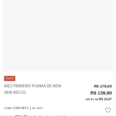
10
º
noivas
Outlet
MEU PRIMEIRO PIJAMA DE NEW
R$
178
,
00
SKIN RECCO
R$
139
,
90
até
4
x de
R$
34
,
97
Linha
CONFORTO
Ref.
:
18241