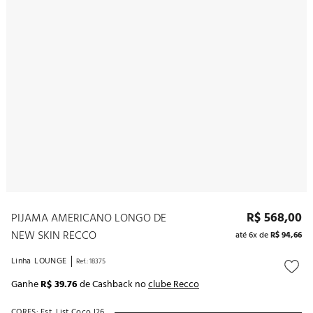
10
º
noivas
R$
568
,
00
PIJAMA AMERICANO LONGO DE
NEW SKIN RECCO
até
6
x de
R$
94
,
66
Linha
LOUNGE
Ref.
:
18375
Ganhe
R$ 39.76
de Cashback no
clube Recco
CORES:
Est. List Coco I26