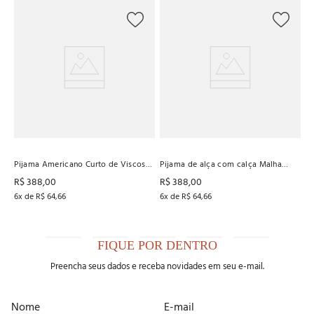
Pi
R
R
6
x
Pijama Americano Curto de Viscose
Pijama de alça com calça Malha
Stretch Recco
Canelada Baunilha
R$
388
,
00
R$
388
,
00
6
x de
R$
64
,
66
6
x de
R$
64
,
66
FIQUE POR DENTRO
Preencha seus dados e receba novidades em seu e-mail.