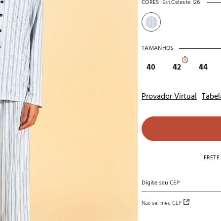
CORES:
Est.celeste I26
10
º
noivas
TAMANHOS
40
42
44
Provador Virtual
Tabel
FRETE
Não sei meu CEP