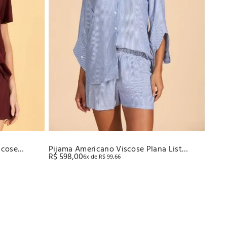
scose
Pijama Americano Viscose Plana List
R$
598
,
00
6
x de
R$
99
,
66
Recco