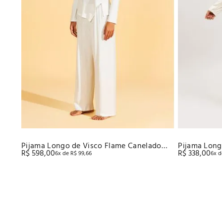
Pijama Longo de Visco Flame Canelado
Pijama Long
R$
598
,
00
R$
338
,
00
6
x de
R$
99
,
66
6
x 
Recco
Baunilha