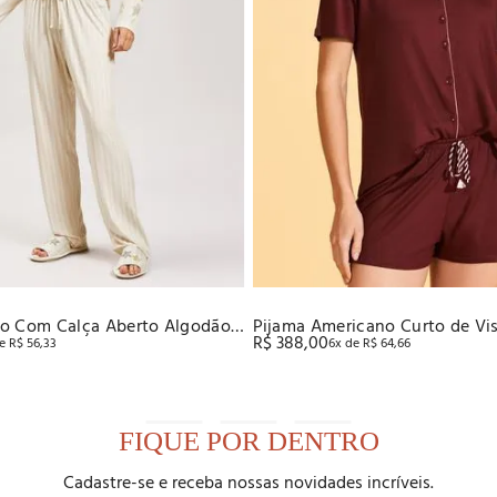
o Com Calça Aberto Algodão
Pijama Americano Curto de Vi
R$
388
,
00
de
R$
56
,
33
6
x de
R$
64
,
66
Stretch Recco
FIQUE POR DENTRO
Cadastre-se e receba nossas novidades incríveis.