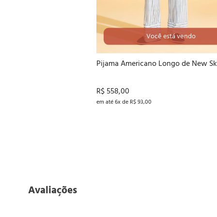
Você está vendo
40
42
44
46
Pijama Americano Longo de New Sk
R$ 558,00
em até 6x de R$ 93,00
Avaliações