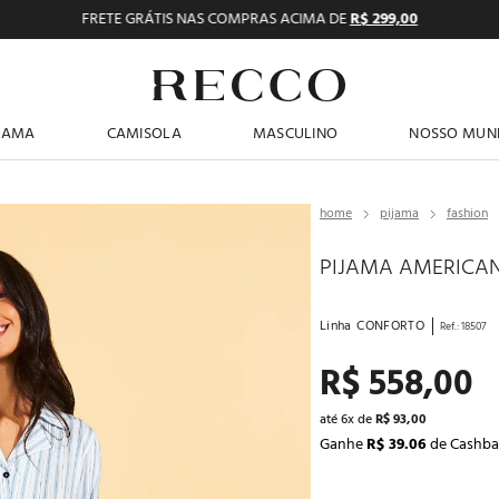
FRETE GRÁTIS NAS COMPRAS ACIMA DE
R$ 299,00
TERMOS MAIS BUSCADOS
JAMA
CAMISOLA
MASCULINO
NOSSO MUN
1
º
pijama feminino
2
º
shortdoll
pijama
fashion
3
º
americano
PIJAMA AMERICA
4
º
básicos
5
º
camisolas
Linha
CONFORTO
Ref.
:
18507
6
º
pijama masculino
R$
558
,
00
7
º
sutiã
até
6
x de
R$
93
,
00
8
º
calcinhas
Ganhe
R$ 39.06
de Cashba
9
º
pantufa