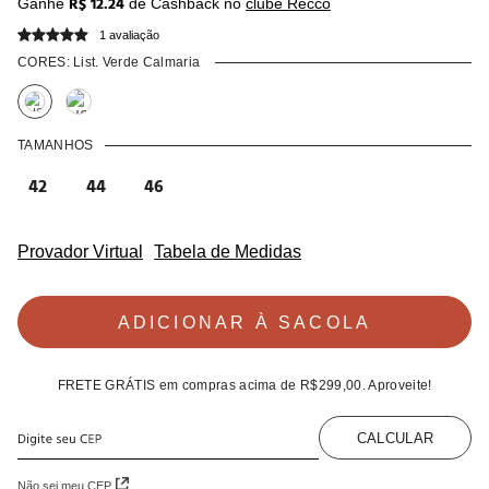
R$ 12.24
Ganhe
de Cashback no
clube Recco
1 avaliação
CORES:
List. Verde Calmaria
TAMANHOS
42
44
46
Provador Virtual
Tabela de Medidas
ADICIONAR À SACOLA
FRETE GRÁTIS
em compras acima de
R$299,00
. Aproveite!
CALCULAR
Não sei meu CEP