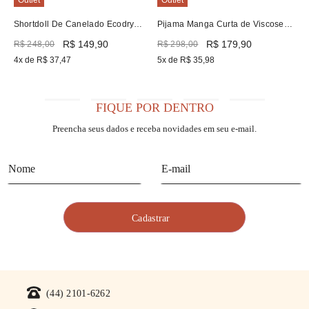
Outlet
Outlet
Shortdoll De Canelado Ecodry
Pijama Manga Curta de Viscose
Recco
Digital Recco
R$
149
,
90
R$
179
,
90
R$
248
,
00
R$
298
,
00
4
x de
R$
37
,
47
5
x de
R$
35
,
98
FIQUE POR DENTRO
Preencha seus dados e receba novidades em seu e-mail.
(44) 2101-6262