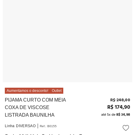
10
º
noivas
Aumentamos o desconto!
Outlet
R$
248
,
00
PIJAMA CURTO COM MEIA
R$
174
,
90
COXA DE VISCOSE
até
5
x de
R$
34
,
98
LISTRADA BAUNILHA
Linha
DIVERSAO
Ref.
:
B0155