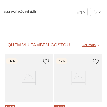
esta avaliação foi útil?
0
0
QUEM VIU TAMBÉM GOSTOU
O
-
40%
-
40%
P
R
6