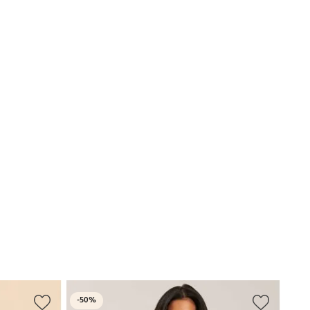
Outle
-
-
50%
49