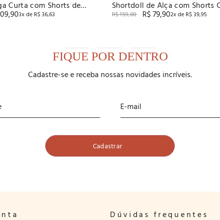
a Curta com Shorts de
Shortdoll de Alça com Shorts 
109
,
90
R$
79
,
90
etch com New Skin
Microfibra Listrada
3
x de
R$
36
,
63
R$
159
,
80
2
x de
R$
39
,
95
FIQUE POR DENTRO
Cadastre-se e receba nossas novidades incríveis.
onta
Dúvidas frequentes