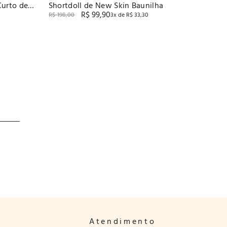
Curto de
Shortdoll de New Skin Baunilha
R$
99
,
90
R$
198
,
00
3
x de
R$
33
,
30
Atendimento