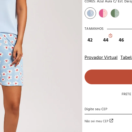
CORES:
Azul Aura C/ Est. Dais
10
º
noivas
TAMANHOS
42
44
46
Provador Virtual
Tabel
FRETE
Não sei meu CEP