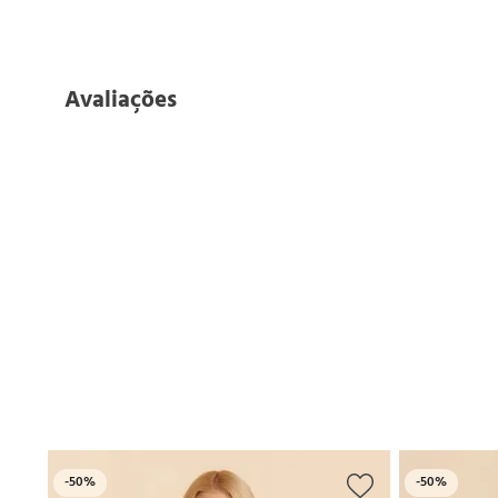
Avaliações
-
50%
-
50%