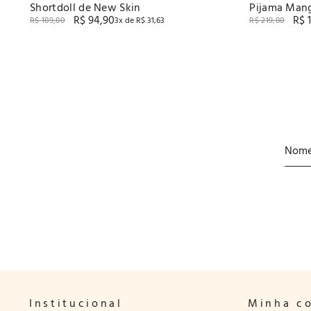
Shortdoll de New Skin
Pijama Mang
R$
94
,
90
R$
Viscose Str
R$
189
,
80
3
x de
R$
31
,
63
R$
219
,
80
Institucional
Minha c