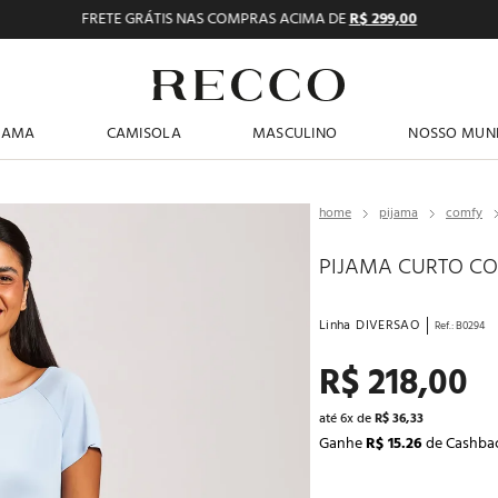
FRETE GRÁTIS NAS COMPRAS ACIMA DE
R$ 299,00
TERMOS MAIS BUSCADOS
JAMA
CAMISOLA
MASCULINO
NOSSO MUN
1
º
pijama feminino
2
º
shortdoll
pijama
comfy
3
º
americano
PIJAMA CURTO CO
4
º
básicos
5
º
camisolas
Linha
DIVERSAO
Ref.
:
B0294
6
º
pantufa
R$
218
,
00
7
º
sutiã
até
6
x de
R$
36
,
33
8
º
pijama masculino
Ganhe
R$ 15.26
de Cashba
9
º
calcinhas