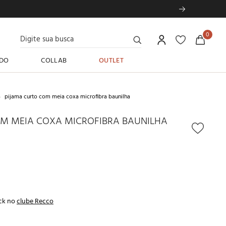
Digite sua busca
0
DO
COLLAB
OUTLET
pijama curto com meia coxa microfibra baunilha
M MEIA COXA MICROFIBRA BAUNILHA
ck no
clube Recco