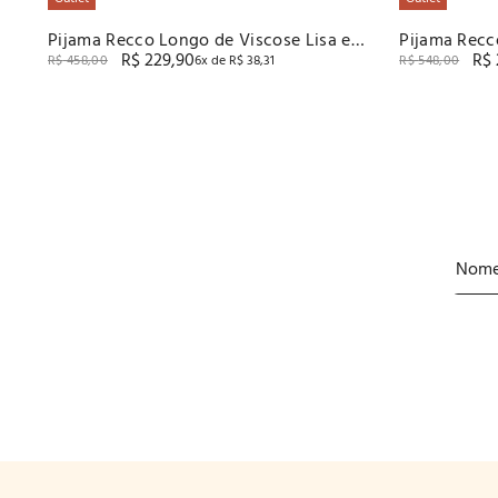
Pijama Recco Longo de Viscose Lisa e
Pijama Recc
R$
229
,
90
R$
Digital
Flanelado
R$
458
,
00
6
x de
R$
38
,
31
R$
548
,
00