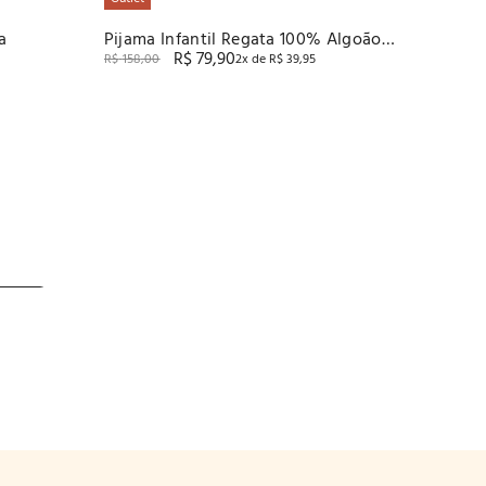
a
Pijama Infantil Regata 100% Algoão
R$
79
,
90
Baunilha
R$
158
,
00
2
x de
R$
39
,
95