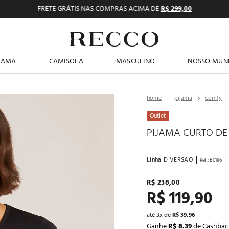
FRETE GRÁTIS NAS COMPRAS ACIMA DE
R$ 299,00
TERMOS MAIS BUSCADOS
JAMA
CAMISOLA
MASCULINO
NOSSO MUN
1
º
pijama feminino
2
º
shortdoll
pijama
comfy
3
º
americano
Outlet
4
º
básicos
PIJAMA CURTO DE
5
º
camisolas
Linha
DIVERSAO
Ref.
:
B0196
6
º
pijama masculino
R$
238
,
00
7
º
sutiã
R$
119
,
90
8
º
calcinhas
até
3
x de
R$
39
,
96
9
º
pantufa
Ganhe
R$ 8.39
de Cashbac