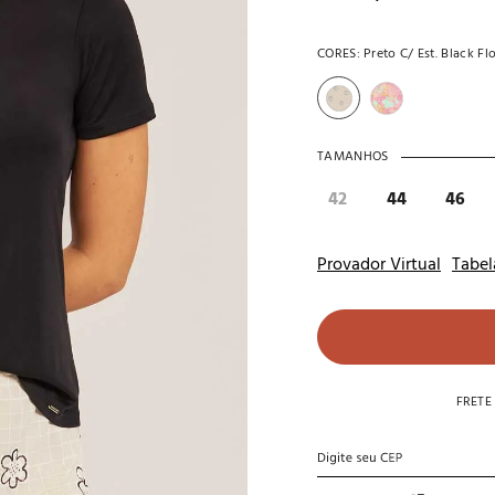
10
º
noivas
CORES:
Preto C/ Est. Black Fl
TAMANHOS
42
44
46
Provador Virtual
Tabel
FRETE