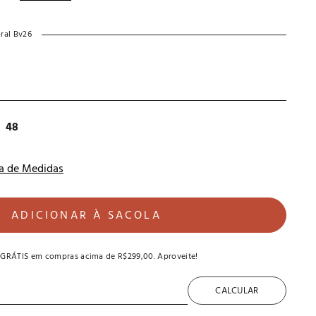
oral Bv26
48
a de Medidas
ADICIONAR À SACOLA
 GRÁTIS
em compras acima de
R$299,00
. Aproveite!
CALCULAR