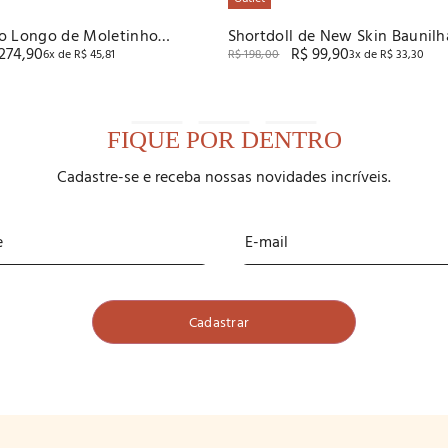
o Longo de Moletinho
Shortdoll de New Skin Baunilh
274
,
90
R$
99
,
90
6
x de
R$
45
,
81
R$
198
,
00
3
x de
R$
33
,
30
FIQUE POR DENTRO
Cadastre-se e receba nossas novidades incríveis.