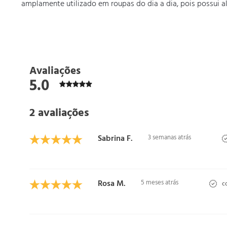
amplamente utilizado em roupas do dia a dia, pois possui a
Avaliações
5.0
2 avaliações
Sabrina F.
3 semanas atrás
Rosa M.
5 meses atrás
co