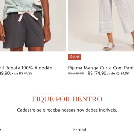
Outlet
nil Regata 100% Algodão
Pijama Manga Curta Com Pant
89
,
90
R$
174
,
90
Viscose Listrada Baunilha
2
x de
R$
44
,
95
R$
348
,
00
5
x de
R$
34
,
98
FIQUE POR DENTRO
Cadastre-se e receba nossas novidades incríveis.