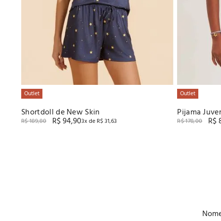
Outlet
Outlet
Shortdoll de New Skin
Pijama Juve
R$
94
,
90
R$
Baunilha
R$
189
,
80
3
x de
R$
31
,
63
R$
178
,
00