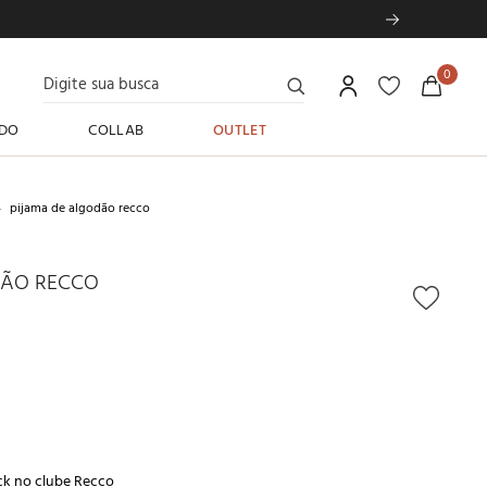
Digite sua busca
0
DO
COLLAB
OUTLET
pijama de algodão recco
DÃO RECCO
ck no
clube Recco