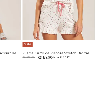
Outlet
acourt de
Pijama Curto de Viscose Stretch Digital
R$
139
,
90
Baunilha
R$
278
,
00
4
x de
R$
34
,
97