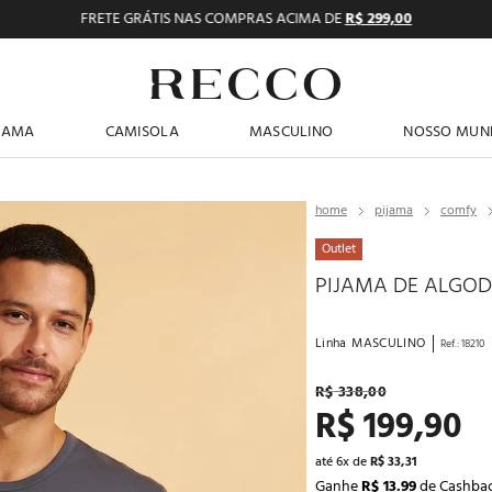
FRETE GRÁTIS NAS COMPRAS ACIMA DE
R$ 299,00
TERMOS MAIS BUSCADOS
JAMA
CAMISOLA
MASCULINO
NOSSO MUN
1
º
pijama feminino
2
º
shortdoll
pijama
comfy
3
º
americano
Outlet
4
º
básicos
PIJAMA DE ALGO
5
º
camisolas
Linha
MASCULINO
Ref.
:
18210
6
º
pijama masculino
R$
338
,
00
7
º
sutiã
R$
199
,
90
8
º
calcinhas
até
6
x de
R$
33
,
31
9
º
pantufa
Ganhe
R$ 13.99
de Cashba