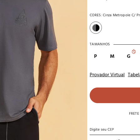
10
º
noivas
CORES:
Cinza Metropole C/ P
TAMANHOS
P
M
G
Provador Virtual
Tabel
FRETE