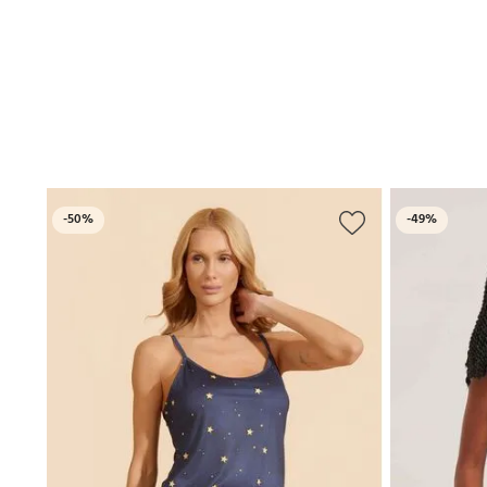
-
50%
-
49%