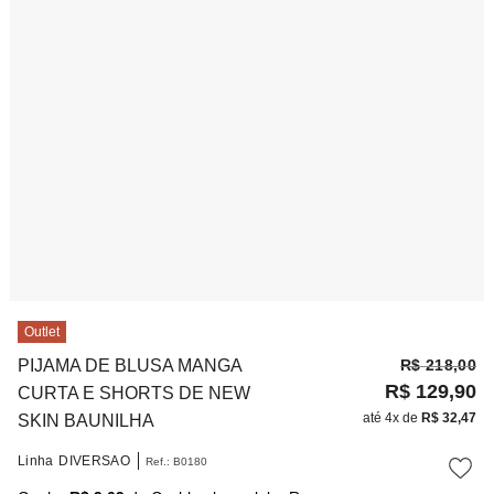
10
º
noivas
Outlet
PIJAMA DE BLUSA MANGA
R$
218
,
00
R$
129
,
90
CURTA E SHORTS DE NEW
até
4
x de
R$
32
,
47
SKIN BAUNILHA
Linha
DIVERSAO
Ref.
:
B0180