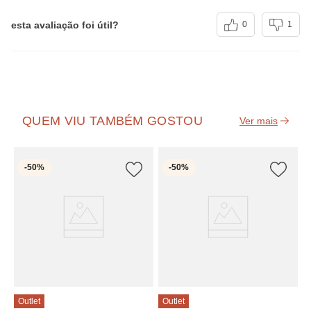
esta avaliação foi útil?
0
1
QUEM VIU TAMBÉM GOSTOU
O
-
50%
-
50%
Pi
C
R
6
Outlet
Outlet