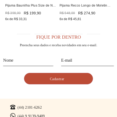
Pijama Baunilha Plus Size de New
Pijama Recco Longo de Moletinho
Skin
Flanelado
R$
199
,
90
R$
274
,
90
R$
398
,
00
R$
548
,
00
6
x de
R$
33
,
31
6
x de
R$
45
,
81
FIQUE POR DENTRO
Preencha seus dados e receba novidades em seu e-mail.
(44) 2101-6262
(44) 9 9139-9409