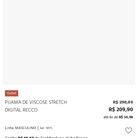
10
º
noivas
Outlet
PIJAMA DE VISCOSE STRETCH
R$
298
,
00
R$
209
,
90
DIGITAL RECCO
até
6
x de
R$
34
,
98
Linha
MASCULINO
Ref.
:
18175