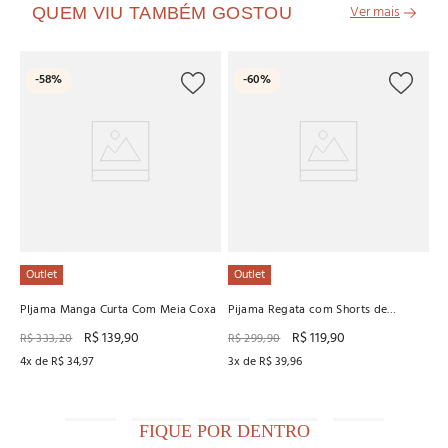
QUEM VIU TAMBÉM GOSTOU
O
-
58%
-
60%
Pi
R
4
x
Outlet
Outlet
PIjama Manga Curta Com Meia Coxa
Pijama Regata com Shorts de
Viscose
R$
139
,
90
R$
119
,
90
R$
333
,
20
R$
299
,
90
4
x de
R$
34
,
97
3
x de
R$
39
,
96
FIQUE POR DENTRO