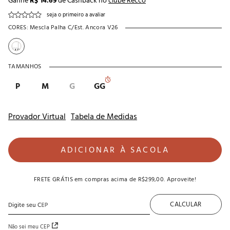
Ganhe
R$ 14.69
de Cashback no
clube Recco
seja o primeiro a avaliar
CORES:
Mescla Palha C/est. Ancora V26
TAMANHOS
P
M
G
GG
Provador Virtual
Tabela de Medidas
ADICIONAR À SACOLA
FRETE GRÁTIS
em compras acima de
R$299,00
. Aproveite!
CALCULAR
Não sei meu CEP