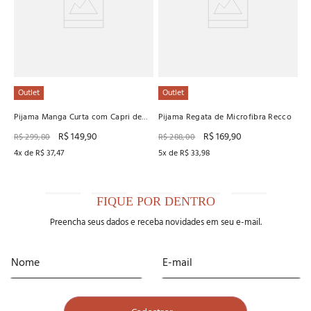
4
x
Outlet
Outlet
Pijama Manga Curta com Capri de
Pijama Regata de Microfibra Recco
Viscose Canelada
R$
149
,
90
R$
169
,
90
R$
299
,
80
R$
288
,
00
4
x de
R$
37
,
47
5
x de
R$
33
,
98
FIQUE POR DENTRO
Preencha seus dados e receba novidades em seu e-mail.