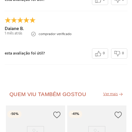
Daiane B.
1 mês atrás
comprador verificado
esta avaliação foi útil?
0
0
QUEM VIU TAMBÉM GOSTOU
O
-
50%
-
41%
Pi
Su
R