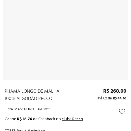
10
º
noivas
R$
268
,
00
PIJAMA LONGO DE MALHA
100% ALGODÃO RECCO
R$
44
,
66
até
6
x de
Linha
MASCULINO
Ref.
:
18612
Ganhe
R$ 18.76
de Cashback no
clube Recco
CORES:
Verde Manjericao