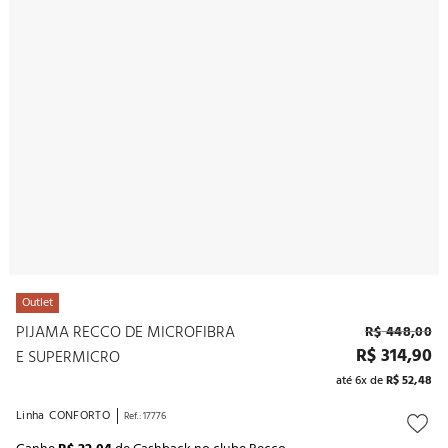
10
º
noivas
Outlet
PIJAMA RECCO DE MICROFIBRA
R$
448
,
00
R$
314
,
90
E SUPERMICRO
até
6
x de
R$
52
,
48
Linha
CONFORTO
Ref.
:
17776