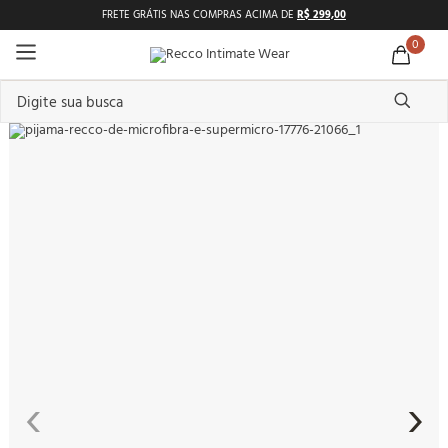
FRETE GRÁTIS NAS COMPRAS ACIMA DE
R$ 299,00
0
Digite sua busca
TERMOS MAIS BUSCADOS
1
º
pijama feminino
2
º
shortdoll
3
º
americano
4
º
básicos
5
º
camisolas
6
º
pantufa
7
º
sutiã
‹
›
8
º
pijama masculino
9
º
calcinhas