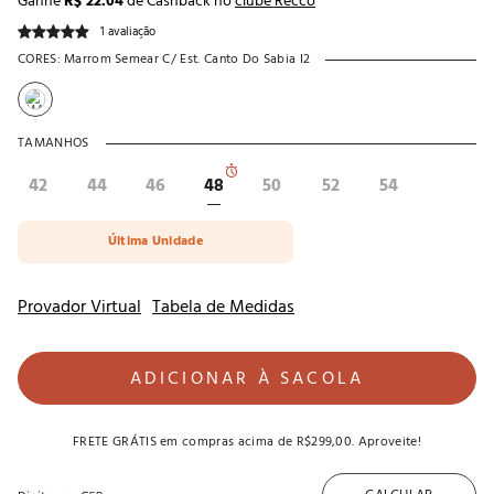
Ganhe
R$ 22.04
de Cashback no
clube Recco
1 avaliação
CORES:
Marrom Semear C/ Est. Canto Do Sabia I2
TAMANHOS
42
44
46
48
50
52
54
Última Unidade
Provador Virtual
Tabela de Medidas
ADICIONAR À SACOLA
FRETE GRÁTIS
em compras acima de
R$299,00
. Aproveite!